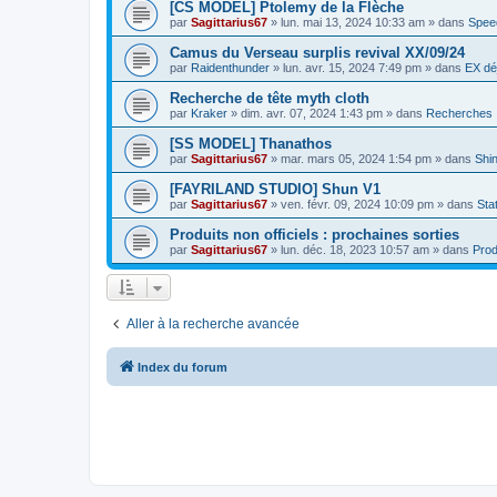
[CS MODEL] Ptolemy de la Flèche
par
Sagittarius67
»
lun. mai 13, 2024 10:33 am
» dans
Spee
Camus du Verseau surplis revival XX/09/24
par
Raidenthunder
»
lun. avr. 15, 2024 7:49 pm
» dans
EX dé
Recherche de tête myth cloth
par
Kraker
»
dim. avr. 07, 2024 1:43 pm
» dans
Recherches
[SS MODEL] Thanathos
par
Sagittarius67
»
mar. mars 05, 2024 1:54 pm
» dans
Shi
[FAYRILAND STUDIO] Shun V1
par
Sagittarius67
»
ven. févr. 09, 2024 10:09 pm
» dans
Sta
Produits non officiels : prochaines sorties
par
Sagittarius67
»
lun. déc. 18, 2023 10:57 am
» dans
Prod
Aller à la recherche avancée
Index du forum