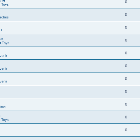
ire
0
t Toys
0
rches
0
ST
er
0
t Toys
0
venir
0
venir
0
venir
0
0
time
u
0
t Toys
0