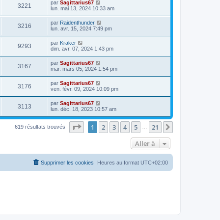
par
Sagittarius67
3221
lun. mai 13, 2024 10:33 am
par
Raidenthunder
3216
lun. avr. 15, 2024 7:49 pm
par
Kraker
9293
dim. avr. 07, 2024 1:43 pm
par
Sagittarius67
3167
mar. mars 05, 2024 1:54 pm
par
Sagittarius67
3176
ven. févr. 09, 2024 10:09 pm
par
Sagittarius67
3113
lun. déc. 18, 2023 10:57 am
Page
1
sur
21
1
2
3
4
5
21
Suivante
619 résultats trouvés
…
Aller à
Supprimer les cookies
Heures au format
UTC+02:00