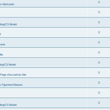
0
s fabricants
0
0
ding/CS Model
0
T
0
venir
0
liu
0
ing/CS Model
0
age d'accueil du Site
0
s Figurines/Statues
0
0
ing/CS Model