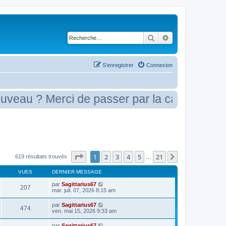
Rechercher
Recherche avancé
S’enregistrer
Connexion
? Merci de passer par la case présentation
Page
1
sur
21
1
2
3
4
5
21
Suivante
619 résultats trouvés
…
VUES
DERNIER MESSAGE
par
Sagittarius67
207
mar. juil. 07, 2026 8:15 am
par
Sagittarius67
474
ven. mai 15, 2026 9:33 am
par
Sagittarius67