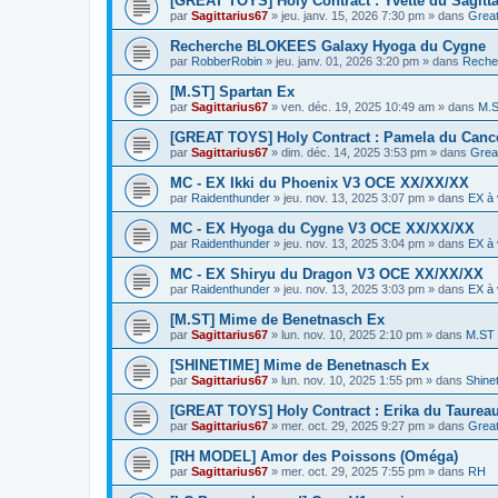
[GREAT TOYS] Holy Contract : Yvette du Sagitta
par
Sagittarius67
»
jeu. janv. 15, 2026 7:30 pm
» dans
Grea
Recherche BLOKEES Galaxy Hyoga du Cygne
par
RobberRobin
»
jeu. janv. 01, 2026 3:20 pm
» dans
Reche
[M.ST] Spartan Ex
par
Sagittarius67
»
ven. déc. 19, 2025 10:49 am
» dans
M.
[GREAT TOYS] Holy Contract : Pamela du Canc
par
Sagittarius67
»
dim. déc. 14, 2025 3:53 pm
» dans
Grea
MC - EX Ikki du Phoenix V3 OCE XX/XX/XX
par
Raidenthunder
»
jeu. nov. 13, 2025 3:07 pm
» dans
EX à 
MC - EX Hyoga du Cygne V3 OCE XX/XX/XX
par
Raidenthunder
»
jeu. nov. 13, 2025 3:04 pm
» dans
EX à 
MC - EX Shiryu du Dragon V3 OCE XX/XX/XX
par
Raidenthunder
»
jeu. nov. 13, 2025 3:03 pm
» dans
EX à 
[M.ST] Mime de Benetnasch Ex
par
Sagittarius67
»
lun. nov. 10, 2025 2:10 pm
» dans
M.ST
[SHINETIME] Mime de Benetnasch Ex
par
Sagittarius67
»
lun. nov. 10, 2025 1:55 pm
» dans
Shine
[GREAT TOYS] Holy Contract : Erika du Taurea
par
Sagittarius67
»
mer. oct. 29, 2025 9:27 pm
» dans
Grea
[RH MODEL] Amor des Poissons (Oméga)
par
Sagittarius67
»
mer. oct. 29, 2025 7:55 pm
» dans
RH