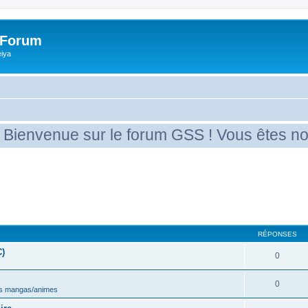
 Forum
eiya
enue sur le forum GSS ! Vous êtes nouveau 
RÉPONSES
C)
0
0
s mangas/animes