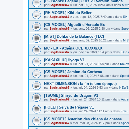
[LC Bronze Legend] Ours V1 version manga
par
Sagittarius67
»
lun. oct. 06, 2025 10:51 am
» dans
Autre
[RH MODEL] Kiki du Bélier
par
Sagittarius67
»
ven. sept. 12, 2025 7:49 am
» dans
RH
[CS MODEL] Alguetti d'Hercule Ex
par
Sagittarius67
»
lun. janv. 06, 2025 2:30 pm
» dans
Spee
[M.ST] Dohko de la Balance (TLC)
par
Sagittarius67
»
jeu. janv. 02, 2025 10:21 pm
» dans
M.S
MC - EX - Athéna OCE XX/XX/XX
par
Sagittarius67
»
jeu. nov. 14, 2024 1:54 pm
» dans
EX à 
[KAKAXILIU] Hyoga V1
par
Sagittarius67
»
lun. oct. 21, 2024 9:58 pm
» dans
Kakaxi
[CS MODEL] Jamian du Corbeau
par
Sagittarius67
»
lun. oct. 21, 2024 8:06 am
» dans
Speed
NEXT DIMENSION : la fin (d'une époque)
par
Sagittarius67
»
jeu. juil. 04, 2024 9:53 am
» dans
NEWS P
[TSUME] Shiryu du Dragon V1
par
Sagittarius67
»
lun. juin 24, 2024 10:11 pm
» dans
Autre
[FOLEI] Seiya de Pégase V1
par
Sagittarius67
»
lun. juin 24, 2024 11:11 am
» dans
Folei
[CS MODEL] Asterion des chiens de chasse
par
Sagittarius67
»
mar. mai 28, 2024 1:17 pm
» dans
Speed