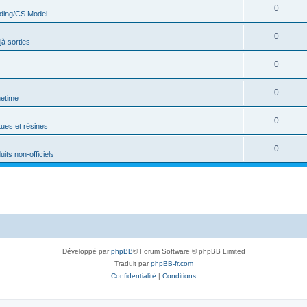
0
ding/CS Model
0
jà sorties
0
0
netime
0
tues et résines
0
uits non-officiels
Développé par
phpBB
® Forum Software © phpBB Limited
Traduit par
phpBB-fr.com
Confidentialité
|
Conditions