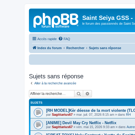
Saint Seiya GSS -
le forum des passionnés de Saint S
Accès rapide
FAQ
Index du forum
Rechercher
Sujets sans réponse
Bienv
Sujets sans réponse
Aller à la recherche avancée
Rechercher
Recherche avancée
SUJETS
[RH MODEL]Kèr déesse de la mort violente (TL
par
Sagittarius67
»
mar. juil. 07, 2026 8:15 am
» dans
RH
[ANIME] Devil May Cry Netflix - Netflix
par
Sagittarius67
»
ven. mai 15, 2026 9:33 am
» dans
Autre