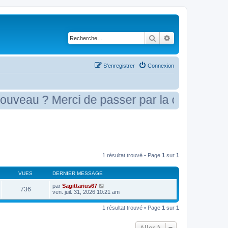
Rechercher
Recherche avancé
S’enregistrer
Connexion
eau ? Merci de passer par la case présenta
1 résultat trouvé • Page
1
sur
1
VUES
DERNIER MESSAGE
par
Sagittarius67
736
ven. juil. 31, 2026 10:21 am
1 résultat trouvé • Page
1
sur
1
Aller à