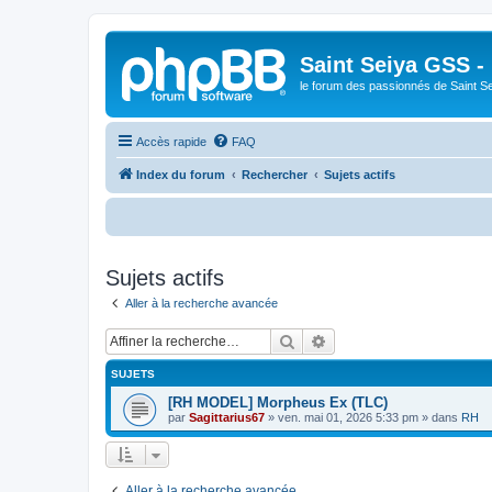
Saint Seiya GSS -
le forum des passionnés de Saint S
Accès rapide
FAQ
Index du forum
Rechercher
Sujets actifs
B
Sujets actifs
Aller à la recherche avancée
Rechercher
Recherche avancée
SUJETS
[RH MODEL] Morpheus Ex (TLC)
par
Sagittarius67
»
ven. mai 01, 2026 5:33 pm
» dans
RH
Aller à la recherche avancée