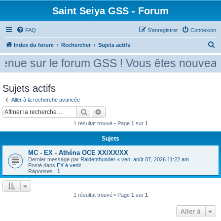
Saint Seiya GSS - Forum
FAQ
S’enregistrer
Connexion
R
Index du forum
Rechercher
Sujets actifs
e
enue sur le forum GSS ! Vous êtes nouveau 
c
h
Sujets actifs
e
Aller à la recherche avancée
r
Rechercher
Recherche avancée
c
1 résultat trouvé • Page
1
sur
1
h
Sujets
e
r
MC - EX - Athéna OCE XX/XX/XX
Dernier message par
Raidenthunder
«
ven. août 07, 2026 11:22 am
Posté dans
EX à venir
Réponses :
1
1 résultat trouvé • Page
1
sur
1
Aller à