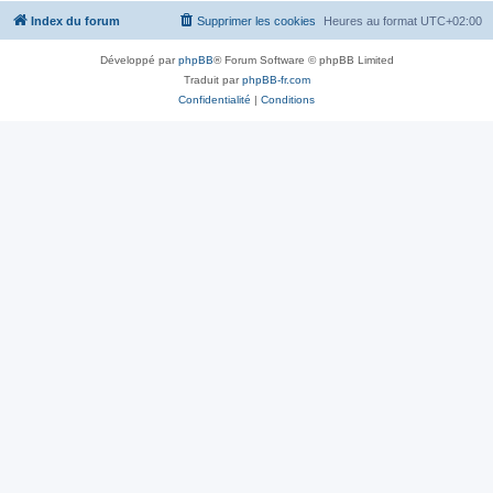
Index du forum
Supprimer les cookies
Heures au format
UTC+02:00
Développé par
phpBB
® Forum Software © phpBB Limited
Traduit par
phpBB-fr.com
Confidentialité
|
Conditions