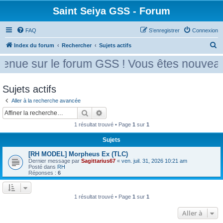
Saint Seiya GSS - Forum
FAQ
S’enregistrer
Connexion
R
Index du forum
Rechercher
Sujets actifs
e
enue sur le forum GSS ! Vous êtes nouveau 
c
h
Sujets actifs
e
Aller à la recherche avancée
r
Rechercher
Recherche avancée
c
1 résultat trouvé • Page
1
sur
1
h
Sujets
e
r
[RH MODEL] Morpheus Ex (TLC)
Dernier message par
Sagittarius67
«
ven. juil. 31, 2026 10:21 am
Posté dans
RH
Réponses :
6
1 résultat trouvé • Page
1
sur
1
Aller à