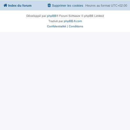
Index du forum
Supprimer les cookies
Heures au format
UTC+02:00
Développé par
phpBB
® Forum Software © phpBB Limited
Traduit par
phpBB-fr.com
Confidentialité
|
Conditions