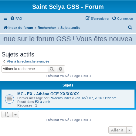
Saint Seiya GSS - Forum
FAQ
S’enregistrer
Connexion
R
Index du forum
Rechercher
Sujets actifs
e
nue sur le forum GSS ! Vous êtes nouveau 
c
h
Sujets actifs
e
Aller à la recherche avancée
r
Rechercher
Recherche avancée
c
1 résultat trouvé • Page
1
sur
1
h
Sujets
e
r
MC - EX - Athéna OCE XX/XX/XX
Dernier message par
Raidenthunder
«
ven. août 07, 2026 11:22 am
Posté dans
EX à venir
Réponses :
1
1 résultat trouvé • Page
1
sur
1
Aller à