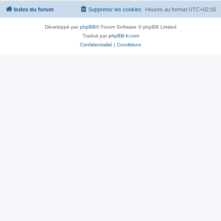
Index du forum
Supprimer les cookies
Heures au format
UTC+02:00
Développé par
phpBB
® Forum Software © phpBB Limited
Traduit par
phpBB-fr.com
Confidentialité
|
Conditions