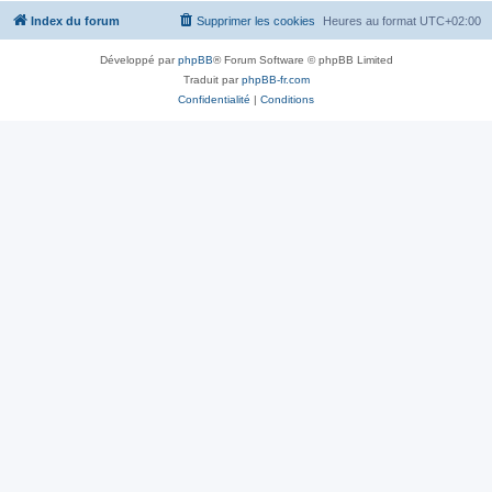
Index du forum
Supprimer les cookies
Heures au format
UTC+02:00
Développé par
phpBB
® Forum Software © phpBB Limited
Traduit par
phpBB-fr.com
Confidentialité
|
Conditions