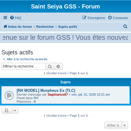
Saint Seiya GSS - Forum
FAQ
S’enregistrer
Connexion
R
Index du forum
Rechercher
Sujets actifs
e
enue sur le forum GSS ! Vous êtes nouveau 
c
h
Sujets actifs
e
Aller à la recherche avancée
r
Rechercher
Recherche avancée
c
1 résultat trouvé • Page
1
sur
1
h
Sujets
e
r
[RH MODEL] Morpheus Ex (TLC)
Dernier message par
Sagittarius67
«
ven. juil. 31, 2026 10:21 am
Posté dans
RH
Réponses :
6
1 résultat trouvé • Page
1
sur
1
Aller à