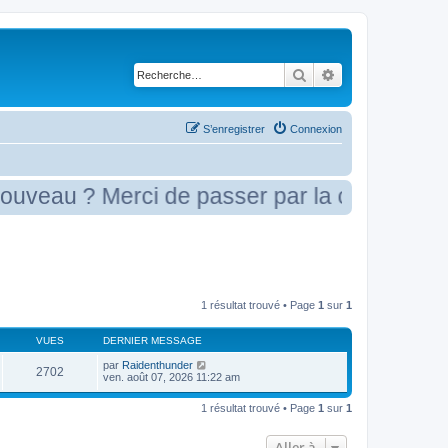
Rechercher
Recherche avancé
S’enregistrer
Connexion
eau ? Merci de passer par la case présenta
1 résultat trouvé • Page
1
sur
1
VUES
DERNIER MESSAGE
par
Raidenthunder
2702
ven. août 07, 2026 11:22 am
1 résultat trouvé • Page
1
sur
1
Aller à