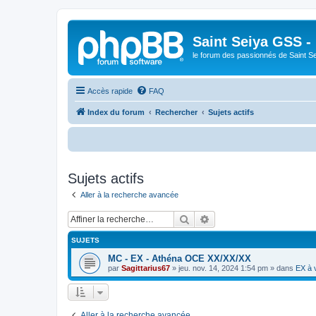
Saint Seiya GSS -
le forum des passionnés de Saint S
Accès rapide
FAQ
Index du forum
Rechercher
Sujets actifs
B
Sujets actifs
Aller à la recherche avancée
Rechercher
Recherche avancée
SUJETS
MC - EX - Athéna OCE XX/XX/XX
par
Sagittarius67
»
jeu. nov. 14, 2024 1:54 pm
» dans
EX à 
Aller à la recherche avancée