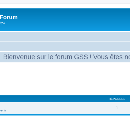
 Forum
eiya
envenue sur le forum GSS ! Vous êtes nouve
RÉPONSES
1
venir