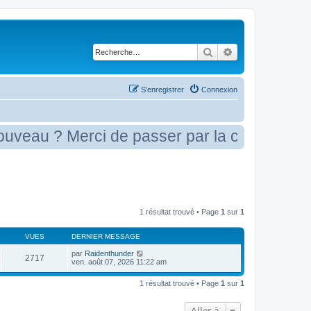
Rechercher
Recherche avancé
S’enregistrer
Connexion
au ? Merci de passer par la case présenta
1 résultat trouvé • Page
1
sur
1
VUES
DERNIER MESSAGE
par
Raidenthunder
2717
ven. août 07, 2026 11:22 am
1 résultat trouvé • Page
1
sur
1
Aller à