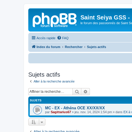
Saint Seiya GSS -
le forum des passionnés de Saint S
Accès rapide
FAQ
Index du forum
Rechercher
Sujets actifs
Bi
Sujets actifs
Aller à la recherche avancée
Rechercher
Recherche avancée
SUJETS
MC - EX - Athéna OCE XX/XX/XX
par
Sagittarius67
»
jeu. nov. 14, 2024 1:54 pm
» dans
EX à 
Aller à la recherche avancée