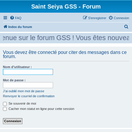
Saint Seiya GSS - Forum
FAQ
S’enregistrer
Connexion
R
Index du forum
e
enue sur le forum GSS ! Vous êtes nouveau 
c
h
Vous devez être connecté pour citer des messages dans ce
e
forum.
r
Nom d’utilisateur :
c
h
Mot de passe :
e
r
J’ai oublié mon mot de passe
Renvoyer le courriel de confirmation
Se souvenir de moi
Cacher mon statut en ligne pour cette session