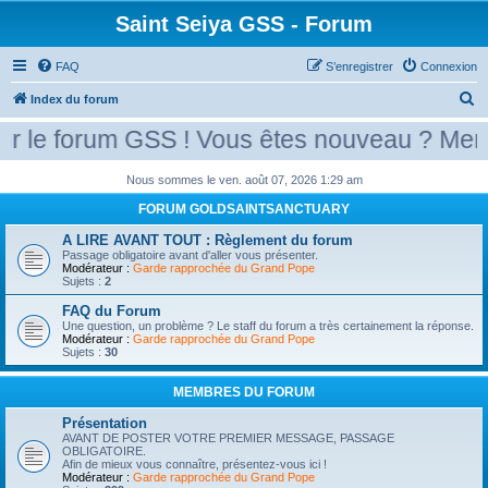
Saint Seiya GSS - Forum
FAQ
S’enregistrer
Connexion
R
Index du forum
e
le forum GSS ! Vous êtes nouveau ? Merci d
c
h
Nous sommes le ven. août 07, 2026 1:29 am
e
FORUM GOLDSAINTSANCTUARY
r
A LIRE AVANT TOUT : Règlement du forum
Passage obligatoire avant d'aller vous présenter.
c
Modérateur :
Garde rapprochée du Grand Pope
Sujets :
2
h
e
FAQ du Forum
Une question, un problème ? Le staff du forum a très certainement la réponse.
r
Modérateur :
Garde rapprochée du Grand Pope
Sujets :
30
MEMBRES DU FORUM
Présentation
AVANT DE POSTER VOTRE PREMIER MESSAGE, PASSAGE
OBLIGATOIRE.
Afin de mieux vous connaître, présentez-vous ici !
Modérateur :
Garde rapprochée du Grand Pope