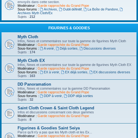
envoyés dans cette section.
Modérateur :
Garde rapprochée du Grand Pope
Sous-forums :
Archives
,
Oubli définitif
,
La Boîte de Pandore
,
Archives Myth Cloth/Ex
Sujets :
212
FIGURINES & GOODIES
Myth Cloth
Infos, News et commentaires sur toute la gamme de figurines Myth Cloth
Modérateur :
Garde rapprochée du Grand Pope
Sous-forums :
A venir
,
Déjà sorties
,
Discussions diverses
Sujets :
174
Myth Cloth EX
Infos, News et commentaires sur toute la gamme de figurines Myth Cloth EX
Modérateur :
Garde rapprochée du Grand Pope
Sous-forums :
EX à venir
,
EX déjà sorties
,
EX discussions diverses
Sujets :
163
DD Panoramation
Infos, News et commentaires sur la gamme DD Panoramation
Modérateur :
Garde rapprochée du Grand Pope
Sous-forums :
DDP à venir
,
DDP déjà sorties
Sujets :
32
Saint Cloth Crown & Saint Cloth Legend
Infos et discussions concernant ces deux gammes
Modérateur :
Garde rapprochée du Grand Pope
Sujets :
8
Figurines & Goodies Saint Seiya
Parce qu'il n'y a pas que les Myth cloth et les Ex...
Modérateur :
Garde rapprochée du Grand Pope