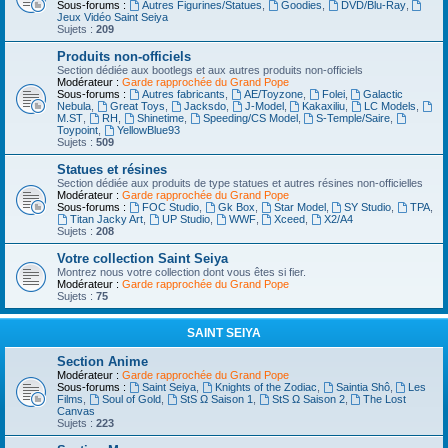
Sous-forums :
Autres Figurines/Statues
,
Goodies
,
DVD/Blu-Ray
,
Jeux Vidéo Saint Seiya
Sujets :
209
Produits non-officiels
Section dédiée aux bootlegs et aux autres produits non-officiels
Modérateur :
Garde rapprochée du Grand Pope
Sous-forums :
Autres fabricants
,
AE/Toyzone
,
Folei
,
Galactic
Nebula
,
Great Toys
,
Jacksdo
,
J-Model
,
Kakaxiliu
,
LC Models
,
M.ST
,
RH
,
Shinetime
,
Speeding/CS Model
,
S-Temple/Saire
,
Toypoint
,
YellowBlue93
Sujets :
509
Statues et résines
Section dédiée aux produits de type statues et autres résines non-officielles
Modérateur :
Garde rapprochée du Grand Pope
Sous-forums :
FOC Studio
,
Gk Box
,
Star Model
,
SY Studio
,
TPA
,
Titan Jacky Art
,
UP Studio
,
WWF
,
Xceed
,
X2/A4
Sujets :
208
Votre collection Saint Seiya
Montrez nous votre collection dont vous êtes si fier.
Modérateur :
Garde rapprochée du Grand Pope
Sujets :
75
SAINT SEIYA
Section Anime
Modérateur :
Garde rapprochée du Grand Pope
Sous-forums :
Saint Seiya
,
Knights of the Zodiac
,
Saintia Shô
,
Les
Films
,
Soul of Gold
,
StS Ω Saison 1
,
StS Ω Saison 2
,
The Lost
Canvas
Sujets :
223