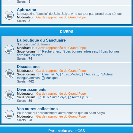
Sujets :
9
Aphrozine
Le magazine "people" de Saint Seiya. A ne surtout pas prendre au sérieux.
Modérateur :
Garde rapprochée du Grand Pope
Sujets :
3
DIVERS
La boutique du Sanctuaire
"Le bon coin" du forum
Modérateur :
Garde rapprochée du Grand Pope
Sous-forums :
Recherches
,
Les bonnes adresses
,
Les bonnes
adresses du Web
Sujets :
74
Discussions
Modérateur :
Garde rapprochée du Grand Pope
Sous-forums :
Cinéma/TV
,
Jeux-Vidéo
,
Autres...
,
Autres
mangas/animes
,
Musique
Sujets :
462
Divertissements
Modérateur :
Garde rapprochée du Grand Pope
Sous-forums :
Jeux Saint Seiya
,
Autres jeux...
Sujets :
39
Vos autres collections
Pour ceux qui collectionnent autre choses que du Saint Seiya.
Modérateur :
Garde rapprochée du Grand Pope
Sujets :
28
Partenariat avec GSS