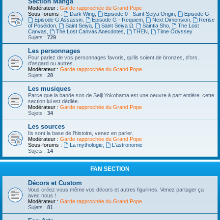
Section Manga
Modérateur :
Garde rapprochée du Grand Pope
Sous-forums :
Dark Wing
,
Episode 0 - Saint Seiya Origin
,
Episode G
,
Episode G Assassin
,
Episode G - Requiem
,
Next Dimension
,
Rerise
of Poséidon
,
Saint Seiya
,
Saint Seiya Ω
,
Saintia Sho
,
The Lost
Canvas
,
The Lost Canvas Anecdotes
,
THEN
,
Time Odyssey
Sujets :
729
Les personnages
Pour parlez de vos personnages favoris, qu'ils soient de bronzes, d'ors,
d'asgard ou autres...
Modérateur :
Garde rapprochée du Grand Pope
Sujets :
28
Les musiques
Parce que la bande son de Seiji Yokohama est une oeuvre à part entière, cette
section lui est dédiée.
Modérateur :
Garde rapprochée du Grand Pope
Sujets :
34
Les sources
Ils sont la base de l'histoire, venez en parler.
Modérateur :
Garde rapprochée du Grand Pope
Sous-forums :
La mythologie
,
L'astronomie
Sujets :
14
FAN SECTION
Décors et Custom
Vous créez vous même vos décors et autres figurines. Venez partager ça
avec nous !
Modérateur :
Garde rapprochée du Grand Pope
Sujets :
81