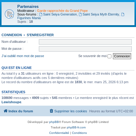
Partenaires
Modérateur :
Garde rapprochée du Grand Pope
Sous-forums :
Saint Seiya Generation
,
Saint Seiya Myth Eternity
,
Figurines Mania
Sujets :
18
CONNEXION
•
S’ENREGISTRER
Nom d’utilisateur :
Mot de passe :
J’ai oublié mon mot de passe
Se souvenir de moi
QUI EST EN LIGNE
Au total il y a
31
utilisateurs en ligne : 0 enregistré, 2 invisibles et 29 invités (d’après le
nombre d’utilisateurs actifs ces 5 dernières minutes)
Le record du nombre d’utilisateurs en ligne est de
1830
, le mer. mars 25, 2026 6:13 pm
STATISTIQUES
108690
messages •
4909
sujets •
545
membres • Le membre enregistré le plus récent est
Lewishoupe
.
Index du forum
Supprimer les cookies
Heures au format
UTC+02:00
Développé par
phpBB
® Forum Software © phpBB Limited
Traduit par
phpBB-fr.com
Confidentialité
|
Conditions