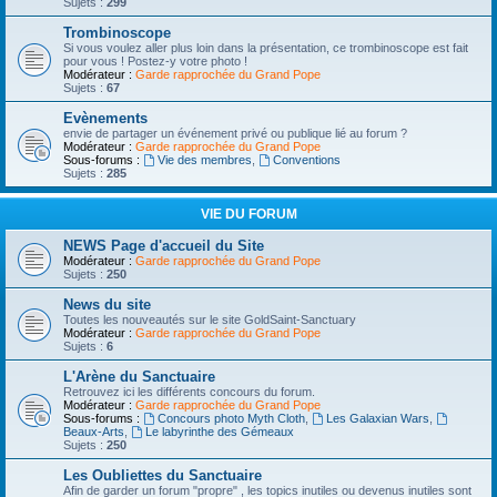
Sujets :
299
Trombinoscope
Si vous voulez aller plus loin dans la présentation, ce trombinoscope est fait
pour vous ! Postez-y votre photo !
Modérateur :
Garde rapprochée du Grand Pope
Sujets :
67
Evènements
envie de partager un événement privé ou publique lié au forum ?
Modérateur :
Garde rapprochée du Grand Pope
Sous-forums :
Vie des membres
,
Conventions
Sujets :
285
VIE DU FORUM
NEWS Page d'accueil du Site
Modérateur :
Garde rapprochée du Grand Pope
Sujets :
250
News du site
Toutes les nouveautés sur le site GoldSaint-Sanctuary
Modérateur :
Garde rapprochée du Grand Pope
Sujets :
6
L'Arène du Sanctuaire
Retrouvez ici les différents concours du forum.
Modérateur :
Garde rapprochée du Grand Pope
Sous-forums :
Concours photo Myth Cloth
,
Les Galaxian Wars
,
Beaux-Arts
,
Le labyrinthe des Gémeaux
Sujets :
250
Les Oubliettes du Sanctuaire
Afin de garder un forum "propre" , les topics inutiles ou devenus inutiles sont