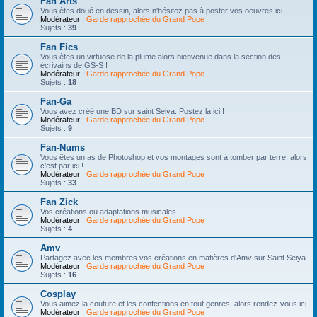
Fan Arts
Vous êtes doué en dessin, alors n'hésitez pas à poster vos oeuvres ici.
Modérateur :
Garde rapprochée du Grand Pope
Sujets :
39
Fan Fics
Vous êtes un virtuose de la plume alors bienvenue dans la section des
écrivains de GS-S !
Modérateur :
Garde rapprochée du Grand Pope
Sujets :
18
Fan-Ga
Vous avez créé une BD sur saint Seiya. Postez la ici !
Modérateur :
Garde rapprochée du Grand Pope
Sujets :
9
Fan-Nums
Vous êtes un as de Photoshop et vos montages sont à tomber par terre, alors
c'est par ici !
Modérateur :
Garde rapprochée du Grand Pope
Sujets :
33
Fan Zick
Vos créations ou adaptations musicales.
Modérateur :
Garde rapprochée du Grand Pope
Sujets :
4
Amv
Partagez avec les membres vos créations en matières d'Amv sur Saint Seiya.
Modérateur :
Garde rapprochée du Grand Pope
Sujets :
16
Cosplay
Vous aimez la couture et les confections en tout genres, alors rendez-vous ici
Modérateur :
Garde rapprochée du Grand Pope