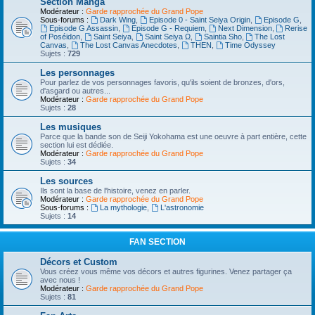
Section Manga
Modérateur :
Garde rapprochée du Grand Pope
Sous-forums :
Dark Wing
,
Episode 0 - Saint Seiya Origin
,
Episode G
,
Episode G Assassin
,
Episode G - Requiem
,
Next Dimension
,
Rerise
of Poséidon
,
Saint Seiya
,
Saint Seiya Ω
,
Saintia Sho
,
The Lost
Canvas
,
The Lost Canvas Anecdotes
,
THEN
,
Time Odyssey
Sujets :
729
Les personnages
Pour parlez de vos personnages favoris, qu'ils soient de bronzes, d'ors,
d'asgard ou autres...
Modérateur :
Garde rapprochée du Grand Pope
Sujets :
28
Les musiques
Parce que la bande son de Seiji Yokohama est une oeuvre à part entière, cette
section lui est dédiée.
Modérateur :
Garde rapprochée du Grand Pope
Sujets :
34
Les sources
Ils sont la base de l'histoire, venez en parler.
Modérateur :
Garde rapprochée du Grand Pope
Sous-forums :
La mythologie
,
L'astronomie
Sujets :
14
FAN SECTION
Décors et Custom
Vous créez vous même vos décors et autres figurines. Venez partager ça
avec nous !
Modérateur :
Garde rapprochée du Grand Pope
Sujets :
81