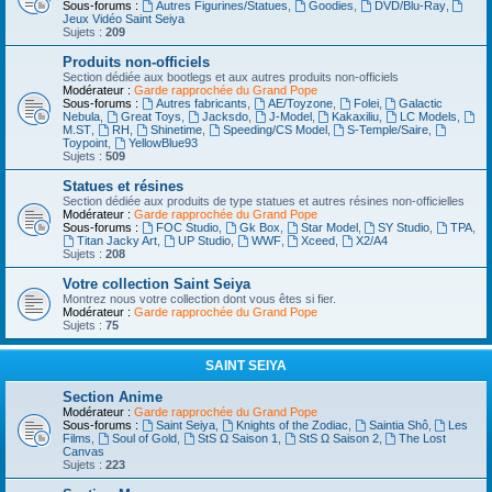
Sous-forums :
Autres Figurines/Statues
,
Goodies
,
DVD/Blu-Ray
,
Jeux Vidéo Saint Seiya
Sujets :
209
Produits non-officiels
Section dédiée aux bootlegs et aux autres produits non-officiels
Modérateur :
Garde rapprochée du Grand Pope
Sous-forums :
Autres fabricants
,
AE/Toyzone
,
Folei
,
Galactic
Nebula
,
Great Toys
,
Jacksdo
,
J-Model
,
Kakaxiliu
,
LC Models
,
M.ST
,
RH
,
Shinetime
,
Speeding/CS Model
,
S-Temple/Saire
,
Toypoint
,
YellowBlue93
Sujets :
509
Statues et résines
Section dédiée aux produits de type statues et autres résines non-officielles
Modérateur :
Garde rapprochée du Grand Pope
Sous-forums :
FOC Studio
,
Gk Box
,
Star Model
,
SY Studio
,
TPA
,
Titan Jacky Art
,
UP Studio
,
WWF
,
Xceed
,
X2/A4
Sujets :
208
Votre collection Saint Seiya
Montrez nous votre collection dont vous êtes si fier.
Modérateur :
Garde rapprochée du Grand Pope
Sujets :
75
SAINT SEIYA
Section Anime
Modérateur :
Garde rapprochée du Grand Pope
Sous-forums :
Saint Seiya
,
Knights of the Zodiac
,
Saintia Shô
,
Les
Films
,
Soul of Gold
,
StS Ω Saison 1
,
StS Ω Saison 2
,
The Lost
Canvas
Sujets :
223