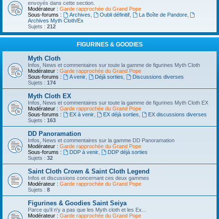
envoyés dans cette section.
Modérateur :
Garde rapprochée du Grand Pope
Sous-forums :
Archives
,
Oubli définitif
,
La Boîte de Pandore
,
Archives Myth Cloth/Ex
Sujets :
212
FIGURINES & GOODIES
Myth Cloth
Infos, News et commentaires sur toute la gamme de figurines Myth Cloth
Modérateur :
Garde rapprochée du Grand Pope
Sous-forums :
A venir
,
Déjà sorties
,
Discussions diverses
Sujets :
174
Myth Cloth EX
Infos, News et commentaires sur toute la gamme de figurines Myth Cloth EX
Modérateur :
Garde rapprochée du Grand Pope
Sous-forums :
EX à venir
,
EX déjà sorties
,
EX discussions diverses
Sujets :
163
DD Panoramation
Infos, News et commentaires sur la gamme DD Panoramation
Modérateur :
Garde rapprochée du Grand Pope
Sous-forums :
DDP à venir
,
DDP déjà sorties
Sujets :
32
Saint Cloth Crown & Saint Cloth Legend
Infos et discussions concernant ces deux gammes
Modérateur :
Garde rapprochée du Grand Pope
Sujets :
8
Figurines & Goodies Saint Seiya
Parce qu'il n'y a pas que les Myth cloth et les Ex...
Modérateur :
Garde rapprochée du Grand Pope