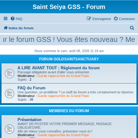
Saint Seiya GSS - Forum
FAQ
S’enregistrer
Connexion
R
Index du forum
e
le forum GSS ! Vous êtes nouveau ? Merci d
c
h
Nous sommes le sam. août 08, 2026 11:18 am
e
FORUM GOLDSAINTSANCTUARY
r
A LIRE AVANT TOUT : Règlement du forum
Passage obligatoire avant d'aller vous présenter.
c
Modérateur :
Garde rapprochée du Grand Pope
Sujets :
2
h
e
FAQ du Forum
Une question, un problème ? Le staff du forum a très certainement la réponse.
r
Modérateur :
Garde rapprochée du Grand Pope
Sujets :
30
MEMBRES DU FORUM
Présentation
AVANT DE POSTER VOTRE PREMIER MESSAGE, PASSAGE
OBLIGATOIRE.
Afin de mieux vous connaître, présentez-vous ici !
Modérateur :
Garde rapprochée du Grand Pope