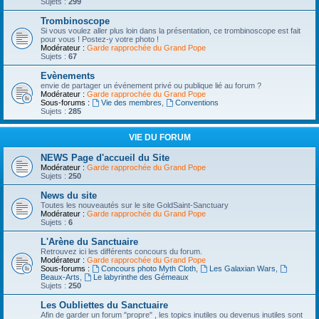
Sujets :
299
Trombinoscope
Si vous voulez aller plus loin dans la présentation, ce trombinoscope est fait
pour vous ! Postez-y votre photo !
Modérateur :
Garde rapprochée du Grand Pope
Sujets :
67
Evènements
envie de partager un événement privé ou publique lié au forum ?
Modérateur :
Garde rapprochée du Grand Pope
Sous-forums :
Vie des membres
,
Conventions
Sujets :
285
VIE DU FORUM
NEWS Page d'accueil du Site
Modérateur :
Garde rapprochée du Grand Pope
Sujets :
250
News du site
Toutes les nouveautés sur le site GoldSaint-Sanctuary
Modérateur :
Garde rapprochée du Grand Pope
Sujets :
6
L'Arène du Sanctuaire
Retrouvez ici les différents concours du forum.
Modérateur :
Garde rapprochée du Grand Pope
Sous-forums :
Concours photo Myth Cloth
,
Les Galaxian Wars
,
Beaux-Arts
,
Le labyrinthe des Gémeaux
Sujets :
250
Les Oubliettes du Sanctuaire
Afin de garder un forum "propre" , les topics inutiles ou devenus inutiles sont