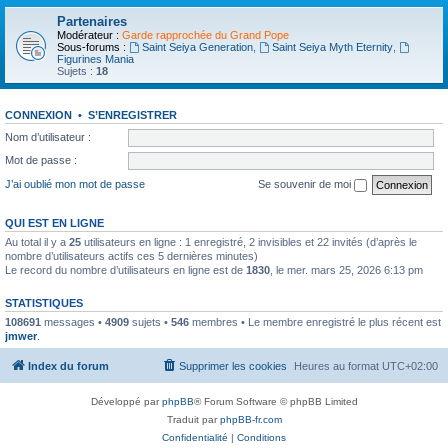
Partenaires
Modérateur :
Garde rapprochée du Grand Pope
Sous-forums :
Saint Seiya Generation
,
Saint Seiya Myth Eternity
,
Figurines Mania
Sujets :
18
CONNEXION
•
S’ENREGISTRER
Nom d’utilisateur :
Mot de passe :
J’ai oublié mon mot de passe
Se souvenir de moi
QUI EST EN LIGNE
Au total il y a
25
utilisateurs en ligne : 1 enregistré, 2 invisibles et 22 invités (d’après le
nombre d’utilisateurs actifs ces 5 dernières minutes)
Le record du nombre d’utilisateurs en ligne est de
1830
, le mer. mars 25, 2026 6:13 pm
STATISTIQUES
108691
messages •
4909
sujets •
546
membres • Le membre enregistré le plus récent est
jmwer
.
Index du forum
Supprimer les cookies
Heures au format
UTC+02:00
Développé par
phpBB
® Forum Software © phpBB Limited
Traduit par
phpBB-fr.com
Confidentialité
|
Conditions