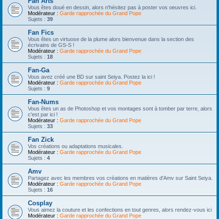
Fan Arts
Vous êtes doué en dessin, alors n'hésitez pas à poster vos oeuvres ici.
Modérateur :
Garde rapprochée du Grand Pope
Sujets :
39
Fan Fics
Vous êtes un virtuose de la plume alors bienvenue dans la section des
écrivains de GS-S !
Modérateur :
Garde rapprochée du Grand Pope
Sujets :
18
Fan-Ga
Vous avez créé une BD sur saint Seiya. Postez la ici !
Modérateur :
Garde rapprochée du Grand Pope
Sujets :
9
Fan-Nums
Vous êtes un as de Photoshop et vos montages sont à tomber par terre, alors
c'est par ici !
Modérateur :
Garde rapprochée du Grand Pope
Sujets :
33
Fan Zick
Vos créations ou adaptations musicales.
Modérateur :
Garde rapprochée du Grand Pope
Sujets :
4
Amv
Partagez avec les membres vos créations en matières d'Amv sur Saint Seiya.
Modérateur :
Garde rapprochée du Grand Pope
Sujets :
16
Cosplay
Vous aimez la couture et les confections en tout genres, alors rendez-vous ici
Modérateur :
Garde rapprochée du Grand Pope