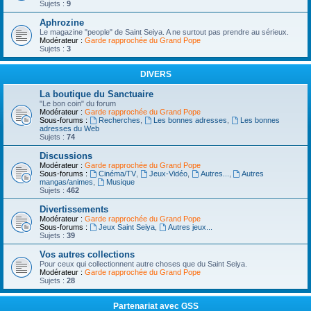
Sujets :
9
Aphrozine
Le magazine "people" de Saint Seiya. A ne surtout pas prendre au sérieux.
Modérateur :
Garde rapprochée du Grand Pope
Sujets :
3
DIVERS
La boutique du Sanctuaire
"Le bon coin" du forum
Modérateur :
Garde rapprochée du Grand Pope
Sous-forums :
Recherches
,
Les bonnes adresses
,
Les bonnes
adresses du Web
Sujets :
74
Discussions
Modérateur :
Garde rapprochée du Grand Pope
Sous-forums :
Cinéma/TV
,
Jeux-Vidéo
,
Autres...
,
Autres
mangas/animes
,
Musique
Sujets :
462
Divertissements
Modérateur :
Garde rapprochée du Grand Pope
Sous-forums :
Jeux Saint Seiya
,
Autres jeux...
Sujets :
39
Vos autres collections
Pour ceux qui collectionnent autre choses que du Saint Seiya.
Modérateur :
Garde rapprochée du Grand Pope
Sujets :
28
Partenariat avec GSS