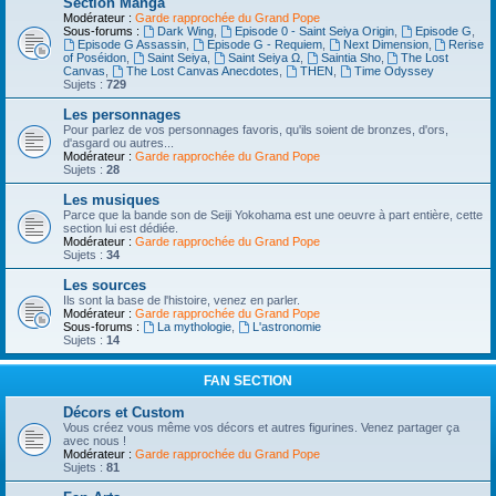
Section Manga
Modérateur :
Garde rapprochée du Grand Pope
Sous-forums :
Dark Wing
,
Episode 0 - Saint Seiya Origin
,
Episode G
,
Episode G Assassin
,
Episode G - Requiem
,
Next Dimension
,
Rerise
of Poséidon
,
Saint Seiya
,
Saint Seiya Ω
,
Saintia Sho
,
The Lost
Canvas
,
The Lost Canvas Anecdotes
,
THEN
,
Time Odyssey
Sujets :
729
Les personnages
Pour parlez de vos personnages favoris, qu'ils soient de bronzes, d'ors,
d'asgard ou autres...
Modérateur :
Garde rapprochée du Grand Pope
Sujets :
28
Les musiques
Parce que la bande son de Seiji Yokohama est une oeuvre à part entière, cette
section lui est dédiée.
Modérateur :
Garde rapprochée du Grand Pope
Sujets :
34
Les sources
Ils sont la base de l'histoire, venez en parler.
Modérateur :
Garde rapprochée du Grand Pope
Sous-forums :
La mythologie
,
L'astronomie
Sujets :
14
FAN SECTION
Décors et Custom
Vous créez vous même vos décors et autres figurines. Venez partager ça
avec nous !
Modérateur :
Garde rapprochée du Grand Pope
Sujets :
81