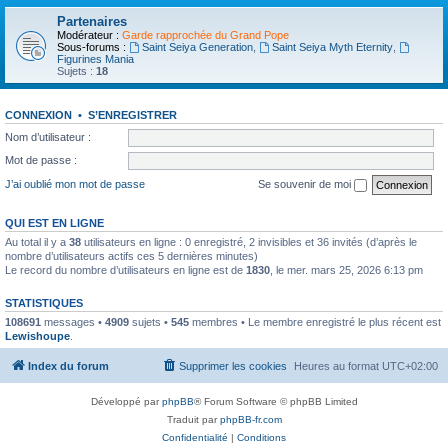
Partenaires
Modérateur :
Garde rapprochée du Grand Pope
Sous-forums :
Saint Seiya Generation
,
Saint Seiya Myth Eternity
,
Figurines Mania
Sujets :
18
CONNEXION
•
S’ENREGISTRER
Nom d’utilisateur :
Mot de passe :
J’ai oublié mon mot de passe
Se souvenir de moi
QUI EST EN LIGNE
Au total il y a
38
utilisateurs en ligne : 0 enregistré, 2 invisibles et 36 invités (d’après le
nombre d’utilisateurs actifs ces 5 dernières minutes)
Le record du nombre d’utilisateurs en ligne est de
1830
, le mer. mars 25, 2026 6:13 pm
STATISTIQUES
108691
messages •
4909
sujets •
545
membres • Le membre enregistré le plus récent est
Lewishoupe
.
Index du forum
Supprimer les cookies
Heures au format
UTC+02:00
Développé par
phpBB
® Forum Software © phpBB Limited
Traduit par
phpBB-fr.com
Confidentialité
|
Conditions