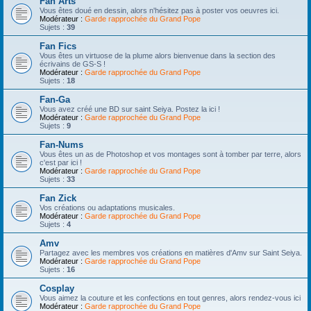
Fan Arts
Vous êtes doué en dessin, alors n'hésitez pas à poster vos oeuvres ici.
Modérateur :
Garde rapprochée du Grand Pope
Sujets :
39
Fan Fics
Vous êtes un virtuose de la plume alors bienvenue dans la section des
écrivains de GS-S !
Modérateur :
Garde rapprochée du Grand Pope
Sujets :
18
Fan-Ga
Vous avez créé une BD sur saint Seiya. Postez la ici !
Modérateur :
Garde rapprochée du Grand Pope
Sujets :
9
Fan-Nums
Vous êtes un as de Photoshop et vos montages sont à tomber par terre, alors
c'est par ici !
Modérateur :
Garde rapprochée du Grand Pope
Sujets :
33
Fan Zick
Vos créations ou adaptations musicales.
Modérateur :
Garde rapprochée du Grand Pope
Sujets :
4
Amv
Partagez avec les membres vos créations en matières d'Amv sur Saint Seiya.
Modérateur :
Garde rapprochée du Grand Pope
Sujets :
16
Cosplay
Vous aimez la couture et les confections en tout genres, alors rendez-vous ici
Modérateur :
Garde rapprochée du Grand Pope