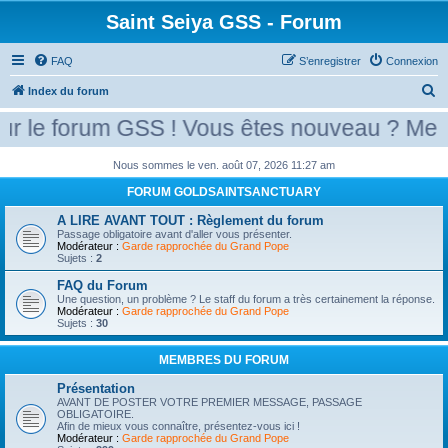
Saint Seiya GSS - Forum
FAQ
S’enregistrer
Connexion
R
Index du forum
e
le forum GSS ! Vous êtes nouveau ? Merci d
c
h
Nous sommes le ven. août 07, 2026 11:27 am
e
FORUM GOLDSAINTSANCTUARY
r
A LIRE AVANT TOUT : Règlement du forum
Passage obligatoire avant d'aller vous présenter.
c
Modérateur :
Garde rapprochée du Grand Pope
Sujets :
2
h
e
FAQ du Forum
Une question, un problème ? Le staff du forum a très certainement la réponse.
r
Modérateur :
Garde rapprochée du Grand Pope
Sujets :
30
MEMBRES DU FORUM
Présentation
AVANT DE POSTER VOTRE PREMIER MESSAGE, PASSAGE
OBLIGATOIRE.
Afin de mieux vous connaître, présentez-vous ici !
Modérateur :
Garde rapprochée du Grand Pope