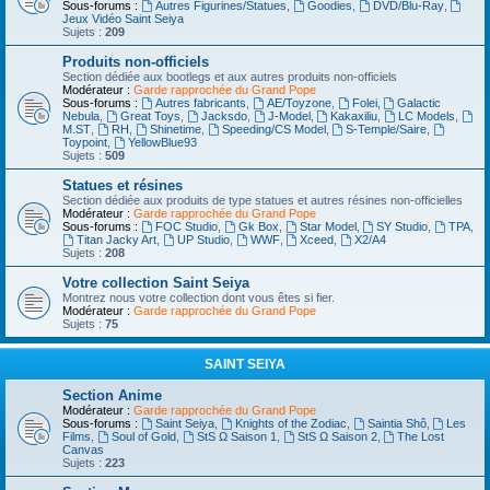
Sous-forums :
Autres Figurines/Statues
,
Goodies
,
DVD/Blu-Ray
,
Jeux Vidéo Saint Seiya
Sujets :
209
Produits non-officiels
Section dédiée aux bootlegs et aux autres produits non-officiels
Modérateur :
Garde rapprochée du Grand Pope
Sous-forums :
Autres fabricants
,
AE/Toyzone
,
Folei
,
Galactic
Nebula
,
Great Toys
,
Jacksdo
,
J-Model
,
Kakaxiliu
,
LC Models
,
M.ST
,
RH
,
Shinetime
,
Speeding/CS Model
,
S-Temple/Saire
,
Toypoint
,
YellowBlue93
Sujets :
509
Statues et résines
Section dédiée aux produits de type statues et autres résines non-officielles
Modérateur :
Garde rapprochée du Grand Pope
Sous-forums :
FOC Studio
,
Gk Box
,
Star Model
,
SY Studio
,
TPA
,
Titan Jacky Art
,
UP Studio
,
WWF
,
Xceed
,
X2/A4
Sujets :
208
Votre collection Saint Seiya
Montrez nous votre collection dont vous êtes si fier.
Modérateur :
Garde rapprochée du Grand Pope
Sujets :
75
SAINT SEIYA
Section Anime
Modérateur :
Garde rapprochée du Grand Pope
Sous-forums :
Saint Seiya
,
Knights of the Zodiac
,
Saintia Shô
,
Les
Films
,
Soul of Gold
,
StS Ω Saison 1
,
StS Ω Saison 2
,
The Lost
Canvas
Sujets :
223