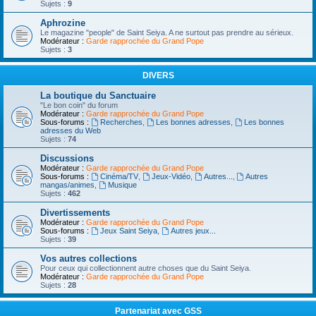
Sujets :
9
Aphrozine
Le magazine "people" de Saint Seiya. A ne surtout pas prendre au sérieux.
Modérateur :
Garde rapprochée du Grand Pope
Sujets :
3
DIVERS
La boutique du Sanctuaire
"Le bon coin" du forum
Modérateur :
Garde rapprochée du Grand Pope
Sous-forums :
Recherches
,
Les bonnes adresses
,
Les bonnes
adresses du Web
Sujets :
74
Discussions
Modérateur :
Garde rapprochée du Grand Pope
Sous-forums :
Cinéma/TV
,
Jeux-Vidéo
,
Autres...
,
Autres
mangas/animes
,
Musique
Sujets :
462
Divertissements
Modérateur :
Garde rapprochée du Grand Pope
Sous-forums :
Jeux Saint Seiya
,
Autres jeux...
Sujets :
39
Vos autres collections
Pour ceux qui collectionnent autre choses que du Saint Seiya.
Modérateur :
Garde rapprochée du Grand Pope
Sujets :
28
Partenariat avec GSS