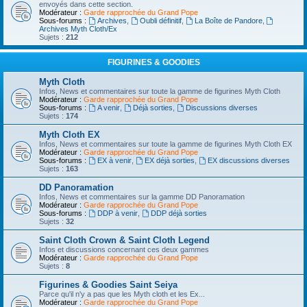
envoyés dans cette section.
Modérateur :
Garde rapprochée du Grand Pope
Sous-forums :
Archives
,
Oubli définitif
,
La Boîte de Pandore
,
Archives Myth Cloth/Ex
Sujets :
212
FIGURINES & GOODIES
Myth Cloth
Infos, News et commentaires sur toute la gamme de figurines Myth Cloth
Modérateur :
Garde rapprochée du Grand Pope
Sous-forums :
A venir
,
Déjà sorties
,
Discussions diverses
Sujets :
174
Myth Cloth EX
Infos, News et commentaires sur toute la gamme de figurines Myth Cloth EX
Modérateur :
Garde rapprochée du Grand Pope
Sous-forums :
EX à venir
,
EX déjà sorties
,
EX discussions diverses
Sujets :
163
DD Panoramation
Infos, News et commentaires sur la gamme DD Panoramation
Modérateur :
Garde rapprochée du Grand Pope
Sous-forums :
DDP à venir
,
DDP déjà sorties
Sujets :
32
Saint Cloth Crown & Saint Cloth Legend
Infos et discussions concernant ces deux gammes
Modérateur :
Garde rapprochée du Grand Pope
Sujets :
8
Figurines & Goodies Saint Seiya
Parce qu'il n'y a pas que les Myth cloth et les Ex...
Modérateur :
Garde rapprochée du Grand Pope