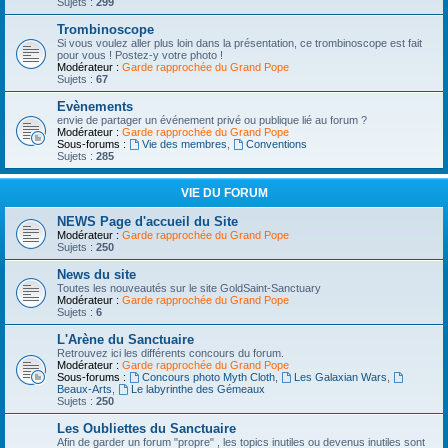
Sujets :
299
Trombinoscope
Si vous voulez aller plus loin dans la présentation, ce trombinoscope est fait
pour vous ! Postez-y votre photo !
Modérateur :
Garde rapprochée du Grand Pope
Sujets :
67
Evènements
envie de partager un événement privé ou publique lié au forum ?
Modérateur :
Garde rapprochée du Grand Pope
Sous-forums :
Vie des membres
,
Conventions
Sujets :
285
VIE DU FORUM
NEWS Page d'accueil du Site
Modérateur :
Garde rapprochée du Grand Pope
Sujets :
250
News du site
Toutes les nouveautés sur le site GoldSaint-Sanctuary
Modérateur :
Garde rapprochée du Grand Pope
Sujets :
6
L'Arène du Sanctuaire
Retrouvez ici les différents concours du forum.
Modérateur :
Garde rapprochée du Grand Pope
Sous-forums :
Concours photo Myth Cloth
,
Les Galaxian Wars
,
Beaux-Arts
,
Le labyrinthe des Gémeaux
Sujets :
250
Les Oubliettes du Sanctuaire
Afin de garder un forum "propre" , les topics inutiles ou devenus inutiles sont