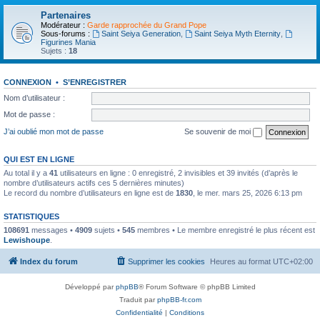
Partenaires
Modérateur :
Garde rapprochée du Grand Pope
Sous-forums :
Saint Seiya Generation
,
Saint Seiya Myth Eternity
,
Figurines Mania
Sujets :
18
CONNEXION
•
S’ENREGISTRER
Nom d’utilisateur :
Mot de passe :
J’ai oublié mon mot de passe
Se souvenir de moi
QUI EST EN LIGNE
Au total il y a
41
utilisateurs en ligne : 0 enregistré, 2 invisibles et 39 invités (d’après le
nombre d’utilisateurs actifs ces 5 dernières minutes)
Le record du nombre d’utilisateurs en ligne est de
1830
, le mer. mars 25, 2026 6:13 pm
STATISTIQUES
108691
messages •
4909
sujets •
545
membres • Le membre enregistré le plus récent est
Lewishoupe
.
Index du forum
Supprimer les cookies
Heures au format
UTC+02:00
Développé par
phpBB
® Forum Software © phpBB Limited
Traduit par
phpBB-fr.com
Confidentialité
|
Conditions