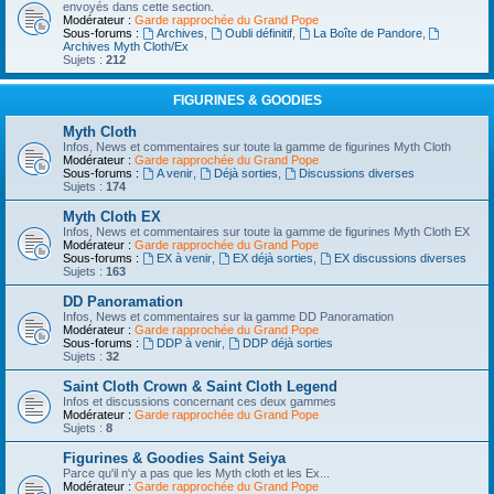
envoyés dans cette section.
Modérateur :
Garde rapprochée du Grand Pope
Sous-forums :
Archives
,
Oubli définitif
,
La Boîte de Pandore
,
Archives Myth Cloth/Ex
Sujets :
212
FIGURINES & GOODIES
Myth Cloth
Infos, News et commentaires sur toute la gamme de figurines Myth Cloth
Modérateur :
Garde rapprochée du Grand Pope
Sous-forums :
A venir
,
Déjà sorties
,
Discussions diverses
Sujets :
174
Myth Cloth EX
Infos, News et commentaires sur toute la gamme de figurines Myth Cloth EX
Modérateur :
Garde rapprochée du Grand Pope
Sous-forums :
EX à venir
,
EX déjà sorties
,
EX discussions diverses
Sujets :
163
DD Panoramation
Infos, News et commentaires sur la gamme DD Panoramation
Modérateur :
Garde rapprochée du Grand Pope
Sous-forums :
DDP à venir
,
DDP déjà sorties
Sujets :
32
Saint Cloth Crown & Saint Cloth Legend
Infos et discussions concernant ces deux gammes
Modérateur :
Garde rapprochée du Grand Pope
Sujets :
8
Figurines & Goodies Saint Seiya
Parce qu'il n'y a pas que les Myth cloth et les Ex...
Modérateur :
Garde rapprochée du Grand Pope