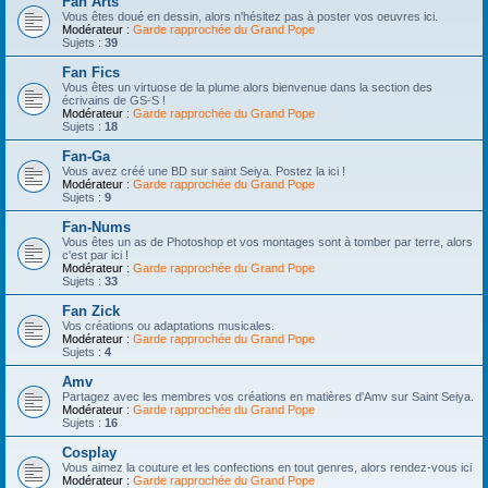
Fan Arts
Vous êtes doué en dessin, alors n'hésitez pas à poster vos oeuvres ici.
Modérateur :
Garde rapprochée du Grand Pope
Sujets :
39
Fan Fics
Vous êtes un virtuose de la plume alors bienvenue dans la section des
écrivains de GS-S !
Modérateur :
Garde rapprochée du Grand Pope
Sujets :
18
Fan-Ga
Vous avez créé une BD sur saint Seiya. Postez la ici !
Modérateur :
Garde rapprochée du Grand Pope
Sujets :
9
Fan-Nums
Vous êtes un as de Photoshop et vos montages sont à tomber par terre, alors
c'est par ici !
Modérateur :
Garde rapprochée du Grand Pope
Sujets :
33
Fan Zick
Vos créations ou adaptations musicales.
Modérateur :
Garde rapprochée du Grand Pope
Sujets :
4
Amv
Partagez avec les membres vos créations en matières d'Amv sur Saint Seiya.
Modérateur :
Garde rapprochée du Grand Pope
Sujets :
16
Cosplay
Vous aimez la couture et les confections en tout genres, alors rendez-vous ici
Modérateur :
Garde rapprochée du Grand Pope