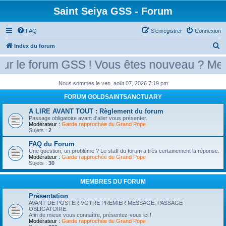
Saint Seiya GSS - Forum
FAQ
S’enregistrer
Connexion
R
Index du forum
e
le forum GSS ! Vous êtes nouveau ? Merci d
c
h
Nous sommes le ven. août 07, 2026 7:19 pm
e
FORUM GOLDSAINTSANCTUARY
r
A LIRE AVANT TOUT : Règlement du forum
Passage obligatoire avant d'aller vous présenter.
c
Modérateur :
Garde rapprochée du Grand Pope
Sujets :
2
h
e
FAQ du Forum
Une question, un problème ? Le staff du forum a très certainement la réponse.
r
Modérateur :
Garde rapprochée du Grand Pope
Sujets :
30
MEMBRES DU FORUM
Présentation
AVANT DE POSTER VOTRE PREMIER MESSAGE, PASSAGE
OBLIGATOIRE.
Afin de mieux vous connaître, présentez-vous ici !
Modérateur :
Garde rapprochée du Grand Pope