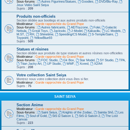
Sous-forums :
Autres Figurines/Statues
,
Goodies
,
DVD/Blu-Ray
,
Jeux Vidéo Saint Seiya
Sujets :
209
Produits non-officiels
Section dédiée aux bootlegs et aux autres produits non-officiels
Modérateur :
Garde rapprochée du Grand Pope
Sous-forums :
Autres fabricants
,
AE/Toyzone
,
Folei
,
Galactic
Nebula
,
Great Toys
,
Jacksdo
,
J-Model
,
Kakaxiliu
,
LC Models
,
M.ST
,
RH
,
Shinetime
,
Speeding/CS Model
,
S-Temple/Saire
,
Toypoint
,
YellowBlue93
Sujets :
509
Statues et résines
Section dédiée aux produits de type statues et autres résines non-officielles
Modérateur :
Garde rapprochée du Grand Pope
Sous-forums :
FOC Studio
,
Gk Box
,
Star Model
,
SY Studio
,
TPA
,
Titan Jacky Art
,
UP Studio
,
WWF
,
Xceed
,
X2/A4
Sujets :
208
Votre collection Saint Seiya
Montrez nous votre collection dont vous êtes si fier.
Modérateur :
Garde rapprochée du Grand Pope
Sujets :
75
SAINT SEIYA
Section Anime
Modérateur :
Garde rapprochée du Grand Pope
Sous-forums :
Saint Seiya
,
Knights of the Zodiac
,
Saintia Shô
,
Les
Films
,
Soul of Gold
,
StS Ω Saison 1
,
StS Ω Saison 2
,
The Lost
Canvas
Sujets :
223