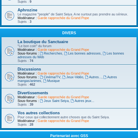
Sujets :
9
Aphrozine
Le magazine "people" de Saint Seiya. A ne surtout pas prendre au sérieux.
Modérateur :
Garde rapprochée du Grand Pope
Sujets :
3
DIVERS
La boutique du Sanctuaire
"Le bon coin" du forum
Modérateur :
Garde rapprochée du Grand Pope
Sous-forums :
Recherches
,
Les bonnes adresses
,
Les bonnes
adresses du Web
Sujets :
74
Discussions
Modérateur :
Garde rapprochée du Grand Pope
Sous-forums :
Cinéma/TV
,
Jeux-Vidéo
,
Autres...
,
Autres
mangas/animes
,
Musique
Sujets :
462
Divertissements
Modérateur :
Garde rapprochée du Grand Pope
Sous-forums :
Jeux Saint Seiya
,
Autres jeux...
Sujets :
39
Vos autres collections
Pour ceux qui collectionnent autre choses que du Saint Seiya.
Modérateur :
Garde rapprochée du Grand Pope
Sujets :
28
Partenariat avec GSS