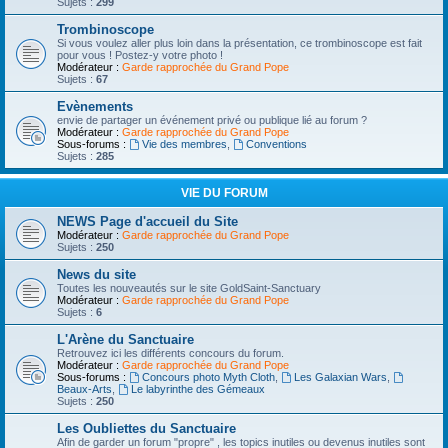
Sujets :
299
Trombinoscope
Si vous voulez aller plus loin dans la présentation, ce trombinoscope est fait
pour vous ! Postez-y votre photo !
Modérateur :
Garde rapprochée du Grand Pope
Sujets :
67
Evènements
envie de partager un événement privé ou publique lié au forum ?
Modérateur :
Garde rapprochée du Grand Pope
Sous-forums :
Vie des membres
,
Conventions
Sujets :
285
VIE DU FORUM
NEWS Page d'accueil du Site
Modérateur :
Garde rapprochée du Grand Pope
Sujets :
250
News du site
Toutes les nouveautés sur le site GoldSaint-Sanctuary
Modérateur :
Garde rapprochée du Grand Pope
Sujets :
6
L'Arène du Sanctuaire
Retrouvez ici les différents concours du forum.
Modérateur :
Garde rapprochée du Grand Pope
Sous-forums :
Concours photo Myth Cloth
,
Les Galaxian Wars
,
Beaux-Arts
,
Le labyrinthe des Gémeaux
Sujets :
250
Les Oubliettes du Sanctuaire
Afin de garder un forum "propre" , les topics inutiles ou devenus inutiles sont