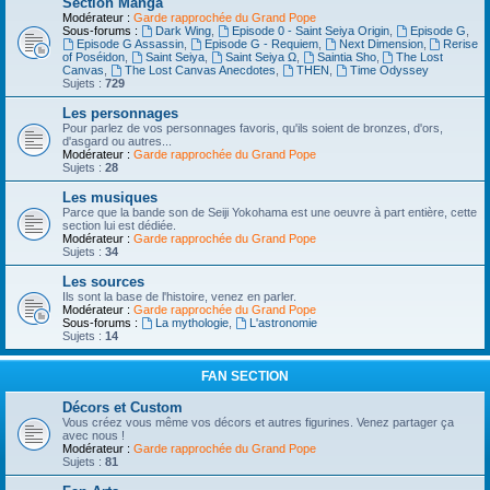
Section Manga
Modérateur :
Garde rapprochée du Grand Pope
Sous-forums :
Dark Wing
,
Episode 0 - Saint Seiya Origin
,
Episode G
,
Episode G Assassin
,
Episode G - Requiem
,
Next Dimension
,
Rerise
of Poséidon
,
Saint Seiya
,
Saint Seiya Ω
,
Saintia Sho
,
The Lost
Canvas
,
The Lost Canvas Anecdotes
,
THEN
,
Time Odyssey
Sujets :
729
Les personnages
Pour parlez de vos personnages favoris, qu'ils soient de bronzes, d'ors,
d'asgard ou autres...
Modérateur :
Garde rapprochée du Grand Pope
Sujets :
28
Les musiques
Parce que la bande son de Seiji Yokohama est une oeuvre à part entière, cette
section lui est dédiée.
Modérateur :
Garde rapprochée du Grand Pope
Sujets :
34
Les sources
Ils sont la base de l'histoire, venez en parler.
Modérateur :
Garde rapprochée du Grand Pope
Sous-forums :
La mythologie
,
L'astronomie
Sujets :
14
FAN SECTION
Décors et Custom
Vous créez vous même vos décors et autres figurines. Venez partager ça
avec nous !
Modérateur :
Garde rapprochée du Grand Pope
Sujets :
81