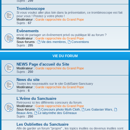
Sujets :
299
Trombinoscope
Si vous voulez aller plus loin dans la présentation, ce trombinoscope est fait
pour vous ! Postez-y votre photo !
Modérateur :
Garde rapprochée du Grand Pope
Sujets :
67
Evènements
envie de partager un événement privé ou publique lié au forum ?
Modérateur :
Garde rapprochée du Grand Pope
Sous-forums :
Vie des membres
,
Conventions
Sujets :
285
VIE DU FORUM
NEWS Page d'accueil du Site
Modérateur :
Garde rapprochée du Grand Pope
Sujets :
250
News du site
Toutes les nouveautés sur le site GoldSaint-Sanctuary
Modérateur :
Garde rapprochée du Grand Pope
Sujets :
6
L'Arène du Sanctuaire
Retrouvez ici les différents concours du forum.
Modérateur :
Garde rapprochée du Grand Pope
Sous-forums :
Concours photo Myth Cloth
,
Les Galaxian Wars
,
Beaux-Arts
,
Le labyrinthe des Gémeaux
Sujets :
250
Les Oubliettes du Sanctuaire
Afin de garder un forum "propre" , les topics inutiles ou devenus inutiles sont