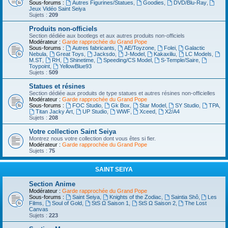
Sous-forums :
Autres Figurines/Statues
,
Goodies
,
DVD/Blu-Ray
,
Jeux Vidéo Saint Seiya
Sujets :
209
Produits non-officiels
Section dédiée aux bootlegs et aux autres produits non-officiels
Modérateur :
Garde rapprochée du Grand Pope
Sous-forums :
Autres fabricants
,
AE/Toyzone
,
Folei
,
Galactic
Nebula
,
Great Toys
,
Jacksdo
,
J-Model
,
Kakaxiliu
,
LC Models
,
M.ST
,
RH
,
Shinetime
,
Speeding/CS Model
,
S-Temple/Saire
,
Toypoint
,
YellowBlue93
Sujets :
509
Statues et résines
Section dédiée aux produits de type statues et autres résines non-officielles
Modérateur :
Garde rapprochée du Grand Pope
Sous-forums :
FOC Studio
,
Gk Box
,
Star Model
,
SY Studio
,
TPA
,
Titan Jacky Art
,
UP Studio
,
WWF
,
Xceed
,
X2/A4
Sujets :
208
Votre collection Saint Seiya
Montrez nous votre collection dont vous êtes si fier.
Modérateur :
Garde rapprochée du Grand Pope
Sujets :
75
SAINT SEIYA
Section Anime
Modérateur :
Garde rapprochée du Grand Pope
Sous-forums :
Saint Seiya
,
Knights of the Zodiac
,
Saintia Shô
,
Les
Films
,
Soul of Gold
,
StS Ω Saison 1
,
StS Ω Saison 2
,
The Lost
Canvas
Sujets :
223