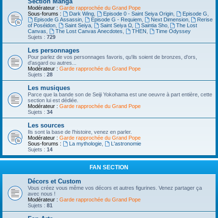
Section Manga
Modérateur :
Garde rapprochée du Grand Pope
Sous-forums :
Dark Wing
,
Episode 0 - Saint Seiya Origin
,
Episode G
,
Episode G Assassin
,
Episode G - Requiem
,
Next Dimension
,
Rerise
of Poséidon
,
Saint Seiya
,
Saint Seiya Ω
,
Saintia Sho
,
The Lost
Canvas
,
The Lost Canvas Anecdotes
,
THEN
,
Time Odyssey
Sujets :
729
Les personnages
Pour parlez de vos personnages favoris, qu'ils soient de bronzes, d'ors,
d'asgard ou autres...
Modérateur :
Garde rapprochée du Grand Pope
Sujets :
28
Les musiques
Parce que la bande son de Seiji Yokohama est une oeuvre à part entière, cette
section lui est dédiée.
Modérateur :
Garde rapprochée du Grand Pope
Sujets :
34
Les sources
Ils sont la base de l'histoire, venez en parler.
Modérateur :
Garde rapprochée du Grand Pope
Sous-forums :
La mythologie
,
L'astronomie
Sujets :
14
FAN SECTION
Décors et Custom
Vous créez vous même vos décors et autres figurines. Venez partager ça
avec nous !
Modérateur :
Garde rapprochée du Grand Pope
Sujets :
81