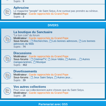
Sujets :
9
Aphrozine
Le magazine "people" de Saint Seiya. A ne surtout pas prendre au sérieux.
Modérateur :
Garde rapprochée du Grand Pope
Sujets :
3
DIVERS
La boutique du Sanctuaire
"Le bon coin" du forum
Modérateur :
Garde rapprochée du Grand Pope
Sous-forums :
Recherches
,
Les bonnes adresses
,
Les bonnes
adresses du Web
Sujets :
74
Discussions
Modérateur :
Garde rapprochée du Grand Pope
Sous-forums :
Cinéma/TV
,
Jeux-Vidéo
,
Autres...
,
Autres
mangas/animes
,
Musique
Sujets :
462
Divertissements
Modérateur :
Garde rapprochée du Grand Pope
Sous-forums :
Jeux Saint Seiya
,
Autres jeux...
Sujets :
39
Vos autres collections
Pour ceux qui collectionnent autre choses que du Saint Seiya.
Modérateur :
Garde rapprochée du Grand Pope
Sujets :
28
Partenariat avec GSS