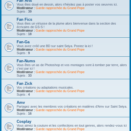
Fan Arts
Vous êtes doué en dessin, alors n'hésitez pas à poster vos oeuvres ici.
Modérateur :
Garde rapprochée du Grand Pope
Sujets :
39
Fan Fics
Vous êtes un virtuose de la plume alors bienvenue dans la section des
écrivains de GS-S !
Modérateur :
Garde rapprochée du Grand Pope
Sujets :
18
Fan-Ga
Vous avez créé une BD sur saint Seiya. Postez la ici !
Modérateur :
Garde rapprochée du Grand Pope
Sujets :
9
Fan-Nums
Vous êtes un as de Photoshop et vos montages sont à tomber par terre, alors
c'est par ici !
Modérateur :
Garde rapprochée du Grand Pope
Sujets :
33
Fan Zick
Vos créations ou adaptations musicales.
Modérateur :
Garde rapprochée du Grand Pope
Sujets :
4
Amv
Partagez avec les membres vos créations en matières d'Amv sur Saint Seiya.
Modérateur :
Garde rapprochée du Grand Pope
Sujets :
16
Cosplay
Vous aimez la couture et les confections en tout genres, alors rendez-vous ici
Modérateur :
Garde rapprochée du Grand Pope