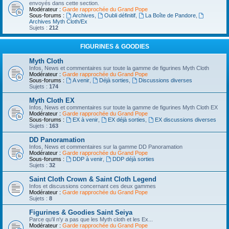
envoyés dans cette section.
Modérateur :
Garde rapprochée du Grand Pope
Sous-forums :
Archives
,
Oubli définitif
,
La Boîte de Pandore
,
Archives Myth Cloth/Ex
Sujets :
212
FIGURINES & GOODIES
Myth Cloth
Infos, News et commentaires sur toute la gamme de figurines Myth Cloth
Modérateur :
Garde rapprochée du Grand Pope
Sous-forums :
A venir
,
Déjà sorties
,
Discussions diverses
Sujets :
174
Myth Cloth EX
Infos, News et commentaires sur toute la gamme de figurines Myth Cloth EX
Modérateur :
Garde rapprochée du Grand Pope
Sous-forums :
EX à venir
,
EX déjà sorties
,
EX discussions diverses
Sujets :
163
DD Panoramation
Infos, News et commentaires sur la gamme DD Panoramation
Modérateur :
Garde rapprochée du Grand Pope
Sous-forums :
DDP à venir
,
DDP déjà sorties
Sujets :
32
Saint Cloth Crown & Saint Cloth Legend
Infos et discussions concernant ces deux gammes
Modérateur :
Garde rapprochée du Grand Pope
Sujets :
8
Figurines & Goodies Saint Seiya
Parce qu'il n'y a pas que les Myth cloth et les Ex...
Modérateur :
Garde rapprochée du Grand Pope