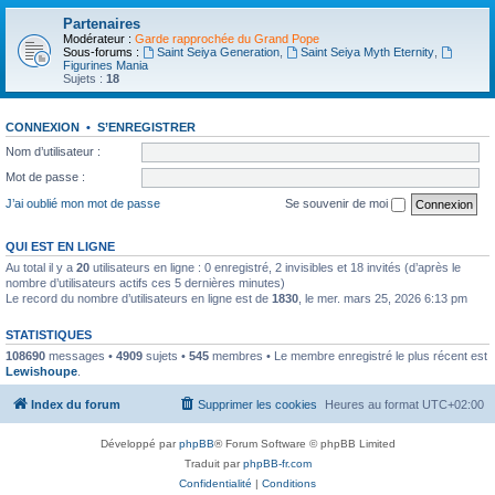
Partenaires
Modérateur :
Garde rapprochée du Grand Pope
Sous-forums :
Saint Seiya Generation
,
Saint Seiya Myth Eternity
,
Figurines Mania
Sujets :
18
CONNEXION
•
S’ENREGISTRER
Nom d’utilisateur :
Mot de passe :
J’ai oublié mon mot de passe
Se souvenir de moi
QUI EST EN LIGNE
Au total il y a
20
utilisateurs en ligne : 0 enregistré, 2 invisibles et 18 invités (d’après le
nombre d’utilisateurs actifs ces 5 dernières minutes)
Le record du nombre d’utilisateurs en ligne est de
1830
, le mer. mars 25, 2026 6:13 pm
STATISTIQUES
108690
messages •
4909
sujets •
545
membres • Le membre enregistré le plus récent est
Lewishoupe
.
Index du forum
Supprimer les cookies
Heures au format
UTC+02:00
Développé par
phpBB
® Forum Software © phpBB Limited
Traduit par
phpBB-fr.com
Confidentialité
|
Conditions