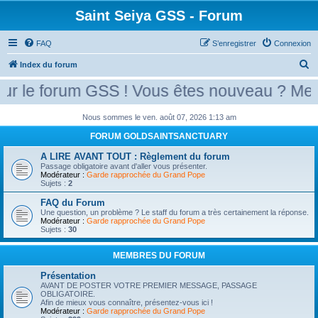
Saint Seiya GSS - Forum
FAQ
S’enregistrer
Connexion
R
Index du forum
e
 le forum GSS ! Vous êtes nouveau ? Merci 
c
h
Nous sommes le ven. août 07, 2026 1:13 am
e
FORUM GOLDSAINTSANCTUARY
r
A LIRE AVANT TOUT : Règlement du forum
Passage obligatoire avant d'aller vous présenter.
c
Modérateur :
Garde rapprochée du Grand Pope
Sujets :
2
h
e
FAQ du Forum
Une question, un problème ? Le staff du forum a très certainement la réponse.
r
Modérateur :
Garde rapprochée du Grand Pope
Sujets :
30
MEMBRES DU FORUM
Présentation
AVANT DE POSTER VOTRE PREMIER MESSAGE, PASSAGE
OBLIGATOIRE.
Afin de mieux vous connaître, présentez-vous ici !
Modérateur :
Garde rapprochée du Grand Pope