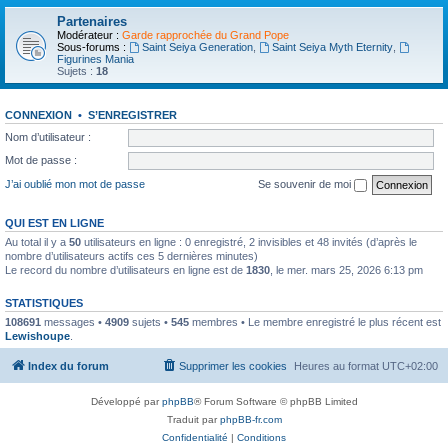
Partenaires
Modérateur :
Garde rapprochée du Grand Pope
Sous-forums :
Saint Seiya Generation
,
Saint Seiya Myth Eternity
,
Figurines Mania
Sujets :
18
CONNEXION
•
S’ENREGISTRER
Nom d’utilisateur :
Mot de passe :
J’ai oublié mon mot de passe
Se souvenir de moi
QUI EST EN LIGNE
Au total il y a
50
utilisateurs en ligne : 0 enregistré, 2 invisibles et 48 invités (d’après le
nombre d’utilisateurs actifs ces 5 dernières minutes)
Le record du nombre d’utilisateurs en ligne est de
1830
, le mer. mars 25, 2026 6:13 pm
STATISTIQUES
108691
messages •
4909
sujets •
545
membres • Le membre enregistré le plus récent est
Lewishoupe
.
Index du forum
Supprimer les cookies
Heures au format
UTC+02:00
Développé par
phpBB
® Forum Software © phpBB Limited
Traduit par
phpBB-fr.com
Confidentialité
|
Conditions