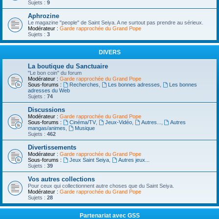
Sujets :
9
Aphrozine
Le magazine "people" de Saint Seiya. A ne surtout pas prendre au sérieux.
Modérateur :
Garde rapprochée du Grand Pope
Sujets :
3
DIVERS
La boutique du Sanctuaire
"Le bon coin" du forum
Modérateur :
Garde rapprochée du Grand Pope
Sous-forums :
Recherches
,
Les bonnes adresses
,
Les bonnes
adresses du Web
Sujets :
74
Discussions
Modérateur :
Garde rapprochée du Grand Pope
Sous-forums :
Cinéma/TV
,
Jeux-Vidéo
,
Autres...
,
Autres
mangas/animes
,
Musique
Sujets :
462
Divertissements
Modérateur :
Garde rapprochée du Grand Pope
Sous-forums :
Jeux Saint Seiya
,
Autres jeux...
Sujets :
39
Vos autres collections
Pour ceux qui collectionnent autre choses que du Saint Seiya.
Modérateur :
Garde rapprochée du Grand Pope
Sujets :
28
Partenariat avec GSS