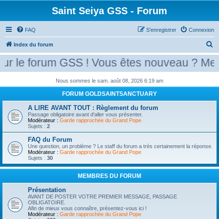
Saint Seiya GSS - Forum
FAQ
S’enregistrer
Connexion
R
Index du forum
e
 le forum GSS ! Vous êtes nouveau ? Merci 
c
h
Nous sommes le sam. août 08, 2026 6:19 am
e
FORUM GOLDSAINTSANCTUARY
r
A LIRE AVANT TOUT : Règlement du forum
Passage obligatoire avant d'aller vous présenter.
c
Modérateur :
Garde rapprochée du Grand Pope
Sujets :
2
h
e
FAQ du Forum
Une question, un problème ? Le staff du forum a très certainement la réponse.
r
Modérateur :
Garde rapprochée du Grand Pope
Sujets :
30
MEMBRES DU FORUM
Présentation
AVANT DE POSTER VOTRE PREMIER MESSAGE, PASSAGE
OBLIGATOIRE.
Afin de mieux vous connaître, présentez-vous ici !
Modérateur :
Garde rapprochée du Grand Pope