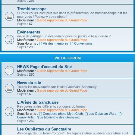
Sujets :
299
Trombinoscope
Si vous voulez aller plus loin dans la présentation, ce trombinoscope est fait
pour vous ! Postez-y votre photo !
Modérateur :
Garde rapprochée du Grand Pope
Sujets :
67
Evènements
envie de partager un événement privé ou publique lié au forum ?
Modérateur :
Garde rapprochée du Grand Pope
Sous-forums :
Vie des membres
,
Conventions
Sujets :
285
VIE DU FORUM
NEWS Page d'accueil du Site
Modérateur :
Garde rapprochée du Grand Pope
Sujets :
250
News du site
Toutes les nouveautés sur le site GoldSaint-Sanctuary
Modérateur :
Garde rapprochée du Grand Pope
Sujets :
6
L'Arène du Sanctuaire
Retrouvez ici les différents concours du forum.
Modérateur :
Garde rapprochée du Grand Pope
Sous-forums :
Concours photo Myth Cloth
,
Les Galaxian Wars
,
Beaux-Arts
,
Le labyrinthe des Gémeaux
Sujets :
250
Les Oubliettes du Sanctuaire
Afin de garder un forum "propre" , les topics inutiles ou devenus inutiles sont