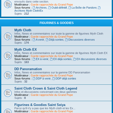
envoyés dans cette section.
Modérateur :
Garde rapprochée du Grand Pope
Sous-forums :
Archives
,
Oubli définitif
,
La Boîte de Pandore
,
Archives Myth Cloth/Ex
Sujets :
212
FIGURINES & GOODIES
Myth Cloth
Infos, News et commentaires sur toute la gamme de figurines Myth Cloth
Modérateur :
Garde rapprochée du Grand Pope
Sous-forums :
A venir
,
Déjà sorties
,
Discussions diverses
Sujets :
174
Myth Cloth EX
Infos, News et commentaires sur toute la gamme de figurines Myth Cloth EX
Modérateur :
Garde rapprochée du Grand Pope
Sous-forums :
EX à venir
,
EX déjà sorties
,
EX discussions diverses
Sujets :
163
DD Panoramation
Infos, News et commentaires sur la gamme DD Panoramation
Modérateur :
Garde rapprochée du Grand Pope
Sous-forums :
DDP à venir
,
DDP déjà sorties
Sujets :
32
Saint Cloth Crown & Saint Cloth Legend
Infos et discussions concernant ces deux gammes
Modérateur :
Garde rapprochée du Grand Pope
Sujets :
8
Figurines & Goodies Saint Seiya
Parce qu'il n'y a pas que les Myth cloth et les Ex...
Modérateur :
Garde rapprochée du Grand Pope