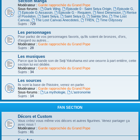
Section Manga
Modérateur :
Garde rapprochée du Grand Pope
Sous-forums :
Dark Wing
,
Episode 0 - Saint Seiya Origin
,
Episode G
,
Episode G Assassin
,
Episode G - Requiem
,
Next Dimension
,
Rerise
of Poséidon
,
Saint Seiya
,
Saint Seiya Ω
,
Saintia Sho
,
The Lost
Canvas
,
The Lost Canvas Anecdotes
,
THEN
,
Time Odyssey
Sujets :
729
Les personnages
Pour parlez de vos personnages favoris, qu'ils soient de bronzes, d'ors,
d'asgard ou autres...
Modérateur :
Garde rapprochée du Grand Pope
Sujets :
28
Les musiques
Parce que la bande son de Seiji Yokohama est une oeuvre à part entière, cette
section lui est dédiée.
Modérateur :
Garde rapprochée du Grand Pope
Sujets :
34
Les sources
Ils sont la base de l'histoire, venez en parler.
Modérateur :
Garde rapprochée du Grand Pope
Sous-forums :
La mythologie
,
L'astronomie
Sujets :
14
FAN SECTION
Décors et Custom
Vous créez vous même vos décors et autres figurines. Venez partager ça
avec nous !
Modérateur :
Garde rapprochée du Grand Pope
Sujets :
81