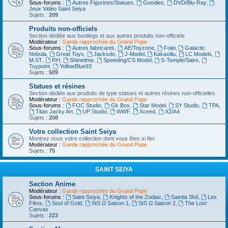
Sous-forums :
Autres Figurines/Statues
,
Goodies
,
DVD/Blu-Ray
,
Jeux Vidéo Saint Seiya
Sujets :
209
Produits non-officiels
Section dédiée aux bootlegs et aux autres produits non-officiels
Modérateur :
Garde rapprochée du Grand Pope
Sous-forums :
Autres fabricants
,
AE/Toyzone
,
Folei
,
Galactic
Nebula
,
Great Toys
,
Jacksdo
,
J-Model
,
Kakaxiliu
,
LC Models
,
M.ST
,
RH
,
Shinetime
,
Speeding/CS Model
,
S-Temple/Saire
,
Toypoint
,
YellowBlue93
Sujets :
509
Statues et résines
Section dédiée aux produits de type statues et autres résines non-officielles
Modérateur :
Garde rapprochée du Grand Pope
Sous-forums :
FOC Studio
,
Gk Box
,
Star Model
,
SY Studio
,
TPA
,
Titan Jacky Art
,
UP Studio
,
WWF
,
Xceed
,
X2/A4
Sujets :
208
Votre collection Saint Seiya
Montrez nous votre collection dont vous êtes si fier.
Modérateur :
Garde rapprochée du Grand Pope
Sujets :
75
SAINT SEIYA
Section Anime
Modérateur :
Garde rapprochée du Grand Pope
Sous-forums :
Saint Seiya
,
Knights of the Zodiac
,
Saintia Shô
,
Les
Films
,
Soul of Gold
,
StS Ω Saison 1
,
StS Ω Saison 2
,
The Lost
Canvas
Sujets :
223