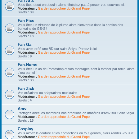
Fan Arts
Vous êtes doué en dessin, alors n'hésitez pas à poster vos oeuvres ici.
Modérateur :
Garde rapprochée du Grand Pope
Sujets :
39
Fan Fics
Vous êtes un virtuose de la plume alors bienvenue dans la section des
écrivains de GS-S !
Modérateur :
Garde rapprochée du Grand Pope
Sujets :
18
Fan-Ga
Vous avez créé une BD sur saint Seiya. Postez la ici !
Modérateur :
Garde rapprochée du Grand Pope
Sujets :
9
Fan-Nums
Vous êtes un as de Photoshop et vos montages sont à tomber par terre, alors
c'est par ici !
Modérateur :
Garde rapprochée du Grand Pope
Sujets :
33
Fan Zick
Vos créations ou adaptations musicales.
Modérateur :
Garde rapprochée du Grand Pope
Sujets :
4
Amv
Partagez avec les membres vos créations en matières d'Amv sur Saint Seiya.
Modérateur :
Garde rapprochée du Grand Pope
Sujets :
16
Cosplay
Vous aimez la couture et les confections en tout genres, alors rendez-vous ici
Modérateur :
Garde rapprochée du Grand Pope