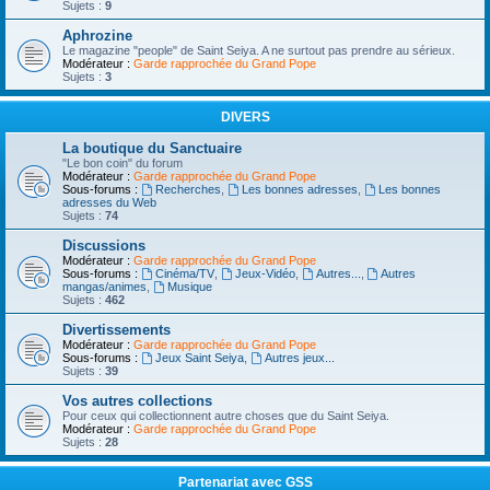
Sujets :
9
Aphrozine
Le magazine "people" de Saint Seiya. A ne surtout pas prendre au sérieux.
Modérateur :
Garde rapprochée du Grand Pope
Sujets :
3
DIVERS
La boutique du Sanctuaire
"Le bon coin" du forum
Modérateur :
Garde rapprochée du Grand Pope
Sous-forums :
Recherches
,
Les bonnes adresses
,
Les bonnes
adresses du Web
Sujets :
74
Discussions
Modérateur :
Garde rapprochée du Grand Pope
Sous-forums :
Cinéma/TV
,
Jeux-Vidéo
,
Autres...
,
Autres
mangas/animes
,
Musique
Sujets :
462
Divertissements
Modérateur :
Garde rapprochée du Grand Pope
Sous-forums :
Jeux Saint Seiya
,
Autres jeux...
Sujets :
39
Vos autres collections
Pour ceux qui collectionnent autre choses que du Saint Seiya.
Modérateur :
Garde rapprochée du Grand Pope
Sujets :
28
Partenariat avec GSS