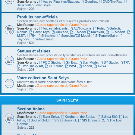
Sous-forums :
Autres Figurines/Statues
,
Goodies
,
DVD/Blu-Ray
,
Jeux Vidéo Saint Seiya
Sujets :
209
Produits non-officiels
Section dédiée aux bootlegs et aux autres produits non-officiels
Modérateur :
Garde rapprochée du Grand Pope
Sous-forums :
Autres fabricants
,
AE/Toyzone
,
Folei
,
Galactic
Nebula
,
Great Toys
,
Jacksdo
,
J-Model
,
Kakaxiliu
,
LC Models
,
M.ST
,
RH
,
Shinetime
,
Speeding/CS Model
,
S-Temple/Saire
,
Toypoint
,
YellowBlue93
Sujets :
509
Statues et résines
Section dédiée aux produits de type statues et autres résines non-officielles
Modérateur :
Garde rapprochée du Grand Pope
Sous-forums :
FOC Studio
,
Gk Box
,
Star Model
,
SY Studio
,
TPA
,
Titan Jacky Art
,
UP Studio
,
WWF
,
Xceed
,
X2/A4
Sujets :
208
Votre collection Saint Seiya
Montrez nous votre collection dont vous êtes si fier.
Modérateur :
Garde rapprochée du Grand Pope
Sujets :
75
SAINT SEIYA
Section Anime
Modérateur :
Garde rapprochée du Grand Pope
Sous-forums :
Saint Seiya
,
Knights of the Zodiac
,
Saintia Shô
,
Les
Films
,
Soul of Gold
,
StS Ω Saison 1
,
StS Ω Saison 2
,
The Lost
Canvas
Sujets :
223