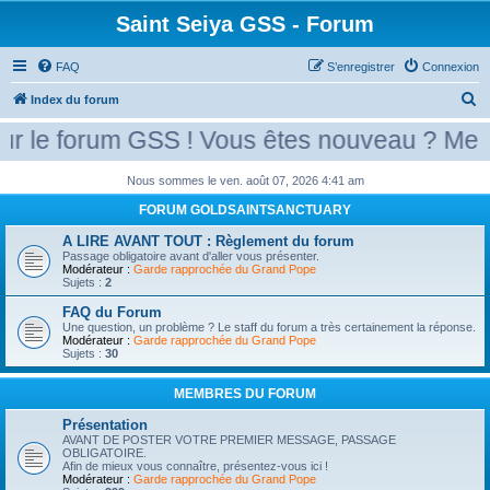
Saint Seiya GSS - Forum
FAQ
S’enregistrer
Connexion
R
Index du forum
e
le forum GSS ! Vous êtes nouveau ? Merci d
c
h
Nous sommes le ven. août 07, 2026 4:41 am
e
FORUM GOLDSAINTSANCTUARY
r
A LIRE AVANT TOUT : Règlement du forum
Passage obligatoire avant d'aller vous présenter.
c
Modérateur :
Garde rapprochée du Grand Pope
Sujets :
2
h
e
FAQ du Forum
Une question, un problème ? Le staff du forum a très certainement la réponse.
r
Modérateur :
Garde rapprochée du Grand Pope
Sujets :
30
MEMBRES DU FORUM
Présentation
AVANT DE POSTER VOTRE PREMIER MESSAGE, PASSAGE
OBLIGATOIRE.
Afin de mieux vous connaître, présentez-vous ici !
Modérateur :
Garde rapprochée du Grand Pope