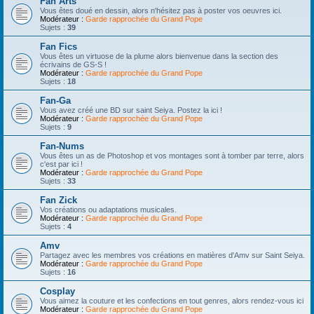
Fan Arts
Vous êtes doué en dessin, alors n'hésitez pas à poster vos oeuvres ici.
Modérateur :
Garde rapprochée du Grand Pope
Sujets :
39
Fan Fics
Vous êtes un virtuose de la plume alors bienvenue dans la section des
écrivains de GS-S !
Modérateur :
Garde rapprochée du Grand Pope
Sujets :
18
Fan-Ga
Vous avez créé une BD sur saint Seiya. Postez la ici !
Modérateur :
Garde rapprochée du Grand Pope
Sujets :
9
Fan-Nums
Vous êtes un as de Photoshop et vos montages sont à tomber par terre, alors
c'est par ici !
Modérateur :
Garde rapprochée du Grand Pope
Sujets :
33
Fan Zick
Vos créations ou adaptations musicales.
Modérateur :
Garde rapprochée du Grand Pope
Sujets :
4
Amv
Partagez avec les membres vos créations en matières d'Amv sur Saint Seiya.
Modérateur :
Garde rapprochée du Grand Pope
Sujets :
16
Cosplay
Vous aimez la couture et les confections en tout genres, alors rendez-vous ici
Modérateur :
Garde rapprochée du Grand Pope