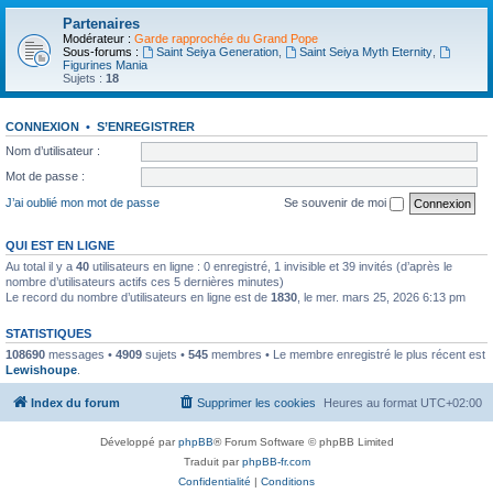
Partenaires
Modérateur :
Garde rapprochée du Grand Pope
Sous-forums :
Saint Seiya Generation
,
Saint Seiya Myth Eternity
,
Figurines Mania
Sujets :
18
CONNEXION
•
S’ENREGISTRER
Nom d’utilisateur :
Mot de passe :
J’ai oublié mon mot de passe
Se souvenir de moi
QUI EST EN LIGNE
Au total il y a
40
utilisateurs en ligne : 0 enregistré, 1 invisible et 39 invités (d’après le
nombre d’utilisateurs actifs ces 5 dernières minutes)
Le record du nombre d’utilisateurs en ligne est de
1830
, le mer. mars 25, 2026 6:13 pm
STATISTIQUES
108690
messages •
4909
sujets •
545
membres • Le membre enregistré le plus récent est
Lewishoupe
.
Index du forum
Supprimer les cookies
Heures au format
UTC+02:00
Développé par
phpBB
® Forum Software © phpBB Limited
Traduit par
phpBB-fr.com
Confidentialité
|
Conditions