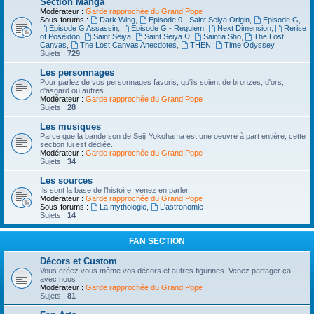
Section Manga
Modérateur :
Garde rapprochée du Grand Pope
Sous-forums :
Dark Wing
,
Episode 0 - Saint Seiya Origin
,
Episode G
,
Episode G Assassin
,
Episode G - Requiem
,
Next Dimension
,
Rerise
of Poséidon
,
Saint Seiya
,
Saint Seiya Ω
,
Saintia Sho
,
The Lost
Canvas
,
The Lost Canvas Anecdotes
,
THEN
,
Time Odyssey
Sujets :
729
Les personnages
Pour parlez de vos personnages favoris, qu'ils soient de bronzes, d'ors,
d'asgard ou autres...
Modérateur :
Garde rapprochée du Grand Pope
Sujets :
28
Les musiques
Parce que la bande son de Seiji Yokohama est une oeuvre à part entière, cette
section lui est dédiée.
Modérateur :
Garde rapprochée du Grand Pope
Sujets :
34
Les sources
Ils sont la base de l'histoire, venez en parler.
Modérateur :
Garde rapprochée du Grand Pope
Sous-forums :
La mythologie
,
L'astronomie
Sujets :
14
FAN SECTION
Décors et Custom
Vous créez vous même vos décors et autres figurines. Venez partager ça
avec nous !
Modérateur :
Garde rapprochée du Grand Pope
Sujets :
81