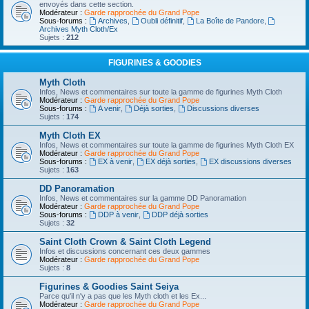
envoyés dans cette section.
Modérateur :
Garde rapprochée du Grand Pope
Sous-forums :
Archives
,
Oubli définitif
,
La Boîte de Pandore
,
Archives Myth Cloth/Ex
Sujets :
212
FIGURINES & GOODIES
Myth Cloth
Infos, News et commentaires sur toute la gamme de figurines Myth Cloth
Modérateur :
Garde rapprochée du Grand Pope
Sous-forums :
A venir
,
Déjà sorties
,
Discussions diverses
Sujets :
174
Myth Cloth EX
Infos, News et commentaires sur toute la gamme de figurines Myth Cloth EX
Modérateur :
Garde rapprochée du Grand Pope
Sous-forums :
EX à venir
,
EX déjà sorties
,
EX discussions diverses
Sujets :
163
DD Panoramation
Infos, News et commentaires sur la gamme DD Panoramation
Modérateur :
Garde rapprochée du Grand Pope
Sous-forums :
DDP à venir
,
DDP déjà sorties
Sujets :
32
Saint Cloth Crown & Saint Cloth Legend
Infos et discussions concernant ces deux gammes
Modérateur :
Garde rapprochée du Grand Pope
Sujets :
8
Figurines & Goodies Saint Seiya
Parce qu'il n'y a pas que les Myth cloth et les Ex...
Modérateur :
Garde rapprochée du Grand Pope