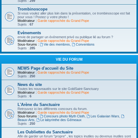
Sujets :
299
Trombinoscope
Si vous voulez aller plus loin dans la présentation, ce trombinoscope est fait
pour vous ! Postez-y votre photo !
Modérateur :
Garde rapprochée du Grand Pope
Sujets :
67
Evènements
envie de partager un événement privé ou publique lié au forum ?
Modérateur :
Garde rapprochée du Grand Pope
Sous-forums :
Vie des membres
,
Conventions
Sujets :
285
VIE DU FORUM
NEWS Page d'accueil du Site
Modérateur :
Garde rapprochée du Grand Pope
Sujets :
250
News du site
Toutes les nouveautés sur le site GoldSaint-Sanctuary
Modérateur :
Garde rapprochée du Grand Pope
Sujets :
6
L'Arène du Sanctuaire
Retrouvez ici les différents concours du forum.
Modérateur :
Garde rapprochée du Grand Pope
Sous-forums :
Concours photo Myth Cloth
,
Les Galaxian Wars
,
Beaux-Arts
,
Le labyrinthe des Gémeaux
Sujets :
250
Les Oubliettes du Sanctuaire
Afin de garder un forum "propre" , les topics inutiles ou devenus inutiles sont