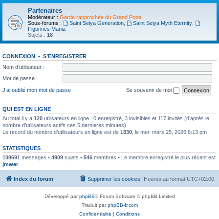
Partenaires
Modérateur :
Garde rapprochée du Grand Pope
Sous-forums :
Saint Seiya Generation
,
Saint Seiya Myth Eternity
,
Figurines Mania
Sujets :
18
CONNEXION
•
S’ENREGISTRER
Nom d’utilisateur :
Mot de passe :
J’ai oublié mon mot de passe
Se souvenir de moi
QUI EST EN LIGNE
Au total il y a
120
utilisateurs en ligne : 0 enregistré, 3 invisibles et 117 invités (d’après le
nombre d’utilisateurs actifs ces 5 dernières minutes)
Le record du nombre d’utilisateurs en ligne est de
1830
, le mer. mars 25, 2026 6:13 pm
STATISTIQUES
108691
messages •
4909
sujets •
546
membres • Le membre enregistré le plus récent est
jmwer
.
Index du forum
Supprimer les cookies
Heures au format
UTC+02:00
Développé par
phpBB
® Forum Software © phpBB Limited
Traduit par
phpBB-fr.com
Confidentialité
|
Conditions