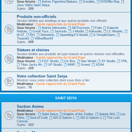
Sous-forums :
Autres Figurines/Statues
,
Goodies
,
DVD/Blu-Ray
,
Jeux Vidéo Saint Seiya
Sujets :
209
Produits non-officiels
Section dédiée aux bootlegs et aux autres produits non-officiels
Modérateur :
Garde rapprochée du Grand Pope
Sous-forums :
Autres fabricants
,
AE/Toyzone
,
Folei
,
Galactic
Nebula
,
Great Toys
,
Jacksdo
,
J-Model
,
Kakaxiliu
,
LC Models
,
M.ST
,
RH
,
Shinetime
,
Speeding/CS Model
,
S-Temple/Saire
,
Toypoint
,
YellowBlue93
Sujets :
509
Statues et résines
Section dédiée aux produits de type statues et autres résines non-officielles
Modérateur :
Garde rapprochée du Grand Pope
Sous-forums :
FOC Studio
,
Gk Box
,
Star Model
,
SY Studio
,
TPA
,
Titan Jacky Art
,
UP Studio
,
WWF
,
Xceed
,
X2/A4
Sujets :
208
Votre collection Saint Seiya
Montrez nous votre collection dont vous êtes si fier.
Modérateur :
Garde rapprochée du Grand Pope
Sujets :
75
SAINT SEIYA
Section Anime
Modérateur :
Garde rapprochée du Grand Pope
Sous-forums :
Saint Seiya
,
Knights of the Zodiac
,
Saintia Shô
,
Les
Films
,
Soul of Gold
,
StS Ω Saison 1
,
StS Ω Saison 2
,
The Lost
Canvas
Sujets :
223