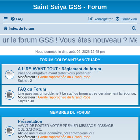
Saint Seiya GSS - Forum
FAQ
S’enregistrer
Connexion
R
Index du forum
e
le forum GSS ! Vous êtes nouveau ? Merci 
c
h
Nous sommes le dim. août 09, 2026 12:48 pm
e
FORUM GOLDSAINTSANCTUARY
r
A LIRE AVANT TOUT : Règlement du forum
Passage obligatoire avant d'aller vous présenter.
c
Modérateur :
Garde rapprochée du Grand Pope
Sujets :
2
h
e
FAQ du Forum
Une question, un problème ? Le staff du forum a très certainement la réponse.
r
Modérateur :
Garde rapprochée du Grand Pope
Sujets :
30
MEMBRES DU FORUM
Présentation
AVANT DE POSTER VOTRE PREMIER MESSAGE, PASSAGE
OBLIGATOIRE.
Afin de mieux vous connaître, présentez-vous ici !
Modérateur :
Garde rapprochée du Grand Pope