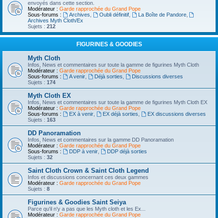
envoyés dans cette section.
Modérateur :
Garde rapprochée du Grand Pope
Sous-forums :
Archives
,
Oubli définitif
,
La Boîte de Pandore
,
Archives Myth Cloth/Ex
Sujets :
212
FIGURINES & GOODIES
Myth Cloth
Infos, News et commentaires sur toute la gamme de figurines Myth Cloth
Modérateur :
Garde rapprochée du Grand Pope
Sous-forums :
A venir
,
Déjà sorties
,
Discussions diverses
Sujets :
174
Myth Cloth EX
Infos, News et commentaires sur toute la gamme de figurines Myth Cloth EX
Modérateur :
Garde rapprochée du Grand Pope
Sous-forums :
EX à venir
,
EX déjà sorties
,
EX discussions diverses
Sujets :
163
DD Panoramation
Infos, News et commentaires sur la gamme DD Panoramation
Modérateur :
Garde rapprochée du Grand Pope
Sous-forums :
DDP à venir
,
DDP déjà sorties
Sujets :
32
Saint Cloth Crown & Saint Cloth Legend
Infos et discussions concernant ces deux gammes
Modérateur :
Garde rapprochée du Grand Pope
Sujets :
8
Figurines & Goodies Saint Seiya
Parce qu'il n'y a pas que les Myth cloth et les Ex...
Modérateur :
Garde rapprochée du Grand Pope