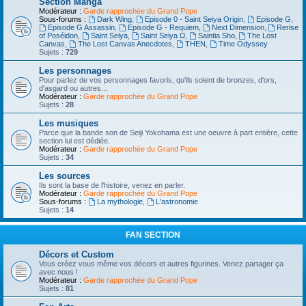
Section Manga
Modérateur :
Garde rapprochée du Grand Pope
Sous-forums :
Dark Wing
,
Episode 0 - Saint Seiya Origin
,
Episode G
,
Episode G Assassin
,
Episode G - Requiem
,
Next Dimension
,
Rerise
of Poséidon
,
Saint Seiya
,
Saint Seiya Ω
,
Saintia Sho
,
The Lost
Canvas
,
The Lost Canvas Anecdotes
,
THEN
,
Time Odyssey
Sujets :
729
Les personnages
Pour parlez de vos personnages favoris, qu'ils soient de bronzes, d'ors,
d'asgard ou autres...
Modérateur :
Garde rapprochée du Grand Pope
Sujets :
28
Les musiques
Parce que la bande son de Seiji Yokohama est une oeuvre à part entière, cette
section lui est dédiée.
Modérateur :
Garde rapprochée du Grand Pope
Sujets :
34
Les sources
Ils sont la base de l'histoire, venez en parler.
Modérateur :
Garde rapprochée du Grand Pope
Sous-forums :
La mythologie
,
L'astronomie
Sujets :
14
FAN SECTION
Décors et Custom
Vous créez vous même vos décors et autres figurines. Venez partager ça
avec nous !
Modérateur :
Garde rapprochée du Grand Pope
Sujets :
81