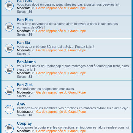
Fan Arts
Vous êtes doué en dessin, alors n'hésitez pas à poster vos oeuvres ici.
Modérateur :
Garde rapprochée du Grand Pope
Sujets :
39
Fan Fics
Vous êtes un virtuose de la plume alors bienvenue dans la section des
écrivains de GS-S !
Modérateur :
Garde rapprochée du Grand Pope
Sujets :
18
Fan-Ga
Vous avez créé une BD sur saint Seiya. Postez la ici !
Modérateur :
Garde rapprochée du Grand Pope
Sujets :
9
Fan-Nums
Vous êtes un as de Photoshop et vos montages sont à tomber par terre, alors
c'est par ici !
Modérateur :
Garde rapprochée du Grand Pope
Sujets :
33
Fan Zick
Vos créations ou adaptations musicales.
Modérateur :
Garde rapprochée du Grand Pope
Sujets :
4
Amv
Partagez avec les membres vos créations en matières d'Amv sur Saint Seiya.
Modérateur :
Garde rapprochée du Grand Pope
Sujets :
16
Cosplay
Vous aimez la couture et les confections en tout genres, alors rendez-vous ici
Modérateur :
Garde rapprochée du Grand Pope