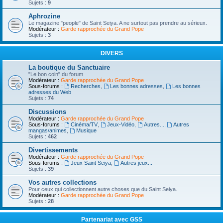
Sujets :
9
Aphrozine
Le magazine "people" de Saint Seiya. A ne surtout pas prendre au sérieux.
Modérateur :
Garde rapprochée du Grand Pope
Sujets :
3
DIVERS
La boutique du Sanctuaire
"Le bon coin" du forum
Modérateur :
Garde rapprochée du Grand Pope
Sous-forums :
Recherches
,
Les bonnes adresses
,
Les bonnes
adresses du Web
Sujets :
74
Discussions
Modérateur :
Garde rapprochée du Grand Pope
Sous-forums :
Cinéma/TV
,
Jeux-Vidéo
,
Autres...
,
Autres
mangas/animes
,
Musique
Sujets :
462
Divertissements
Modérateur :
Garde rapprochée du Grand Pope
Sous-forums :
Jeux Saint Seiya
,
Autres jeux...
Sujets :
39
Vos autres collections
Pour ceux qui collectionnent autre choses que du Saint Seiya.
Modérateur :
Garde rapprochée du Grand Pope
Sujets :
28
Partenariat avec GSS