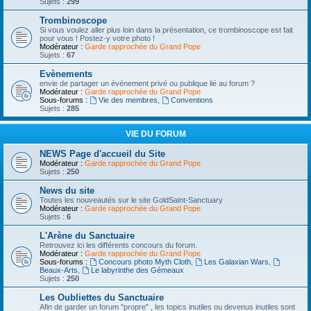
Sujets :
299
Trombinoscope
Si vous voulez aller plus loin dans la présentation, ce trombinoscope est fait
pour vous ! Postez-y votre photo !
Modérateur :
Garde rapprochée du Grand Pope
Sujets :
67
Evènements
envie de partager un événement privé ou publique lié au forum ?
Modérateur :
Garde rapprochée du Grand Pope
Sous-forums :
Vie des membres
,
Conventions
Sujets :
285
VIE DU FORUM
NEWS Page d'accueil du Site
Modérateur :
Garde rapprochée du Grand Pope
Sujets :
250
News du site
Toutes les nouveautés sur le site GoldSaint-Sanctuary
Modérateur :
Garde rapprochée du Grand Pope
Sujets :
6
L'Arène du Sanctuaire
Retrouvez ici les différents concours du forum.
Modérateur :
Garde rapprochée du Grand Pope
Sous-forums :
Concours photo Myth Cloth
,
Les Galaxian Wars
,
Beaux-Arts
,
Le labyrinthe des Gémeaux
Sujets :
250
Les Oubliettes du Sanctuaire
Afin de garder un forum "propre" , les topics inutiles ou devenus inutiles sont