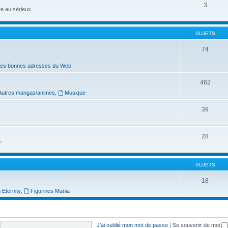
3
re au sérieux.
SUJETS
74
es bonnes adresses du Web
462
Autres mangas/animes
,
Musique
39
28
.
SUJETS
18
 Eternity
,
Figurines Mania
J’ai oublié mon mot de passe
|
Se souvenir de moi