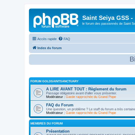
Saint Seiya GSS -
le forum des passionnés de Saint S
Accès rapide
FAQ
Index du forum
Bienvenue 
FORUM GOLDSAINTSANCTUARY
A LIRE AVANT TOUT : Règlement du forum
Passage obligatoire avant d'aller vous présenter.
Modérateur :
Garde rapprochée du Grand Pope
FAQ du Forum
Une question, un problème ? Le staff du forum a très certain
Modérateur :
Garde rapprochée du Grand Pope
MEMBRES DU FORUM
Présentation