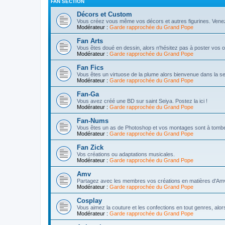
FAN SECTION
Décors et Custom
Vous créez vous même vos décors et autres figurines. Vene
Modérateur :
Garde rapprochée du Grand Pope
Fan Arts
Vous êtes doué en dessin, alors n'hésitez pas à poster vos o
Modérateur :
Garde rapprochée du Grand Pope
Fan Fics
Vous êtes un virtuose de la plume alors bienvenue dans la s
Modérateur :
Garde rapprochée du Grand Pope
Fan-Ga
Vous avez créé une BD sur saint Seiya. Postez la ici !
Modérateur :
Garde rapprochée du Grand Pope
Fan-Nums
Vous êtes un as de Photoshop et vos montages sont à tomber p
Modérateur :
Garde rapprochée du Grand Pope
Fan Zick
Vos créations ou adaptations musicales.
Modérateur :
Garde rapprochée du Grand Pope
Amv
Partagez avec les membres vos créations en matières d'Amv
Modérateur :
Garde rapprochée du Grand Pope
Cosplay
Vous aimez la couture et les confections en tout genres, alor
Modérateur :
Garde rapprochée du Grand Pope