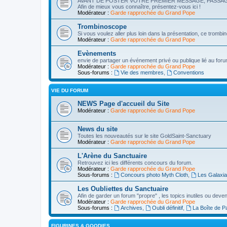
AVANT DE POSTER VOTRE PREMIER MESSAGE, PASSAG
Afin de mieux vous connaître, présentez-vous ici !
Modérateur :
Garde rapprochée du Grand Pope
Trombinoscope
Si vous voulez aller plus loin dans la présentation, ce trombi
Modérateur :
Garde rapprochée du Grand Pope
Evènements
envie de partager un événement privé ou publique lié au for
Modérateur :
Garde rapprochée du Grand Pope
Sous-forums :
Vie des membres
,
Conventions
VIE DU FORUM
NEWS Page d'accueil du Site
Modérateur :
Garde rapprochée du Grand Pope
News du site
Toutes les nouveautés sur le site GoldSaint-Sanctuary
Modérateur :
Garde rapprochée du Grand Pope
L'Arène du Sanctuaire
Retrouvez ici les différents concours du forum.
Modérateur :
Garde rapprochée du Grand Pope
Sous-forums :
Concours photo Myth Cloth
,
Les Galaxi
Les Oubliettes du Sanctuaire
Afin de garder un forum "propre" , les topics inutiles ou deve
Modérateur :
Garde rapprochée du Grand Pope
Sous-forums :
Archives
,
Oubli définitif
,
La Boîte de P
FIGURINES & GOODIES