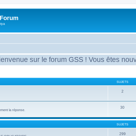
 Forum
eiya
sur le forum GSS ! Vous êtes nouveau ? Me
SUJETS
2
30
ement la réponse.
SUJETS
299