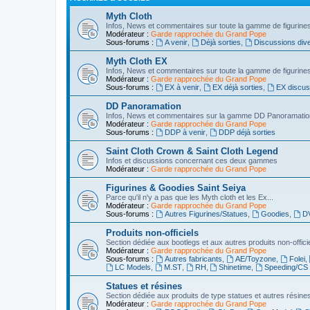
Myth Cloth
Infos, News et commentaires sur toute la gamme de figurine
Modérateur :
Garde rapprochée du Grand Pope
Sous-forums :
A venir
,
Déjà sorties
,
Discussions div
Myth Cloth EX
Infos, News et commentaires sur toute la gamme de figurine
Modérateur :
Garde rapprochée du Grand Pope
Sous-forums :
EX à venir
,
EX déjà sorties
,
EX discus
DD Panoramation
Infos, News et commentaires sur la gamme DD Panoramatio
Modérateur :
Garde rapprochée du Grand Pope
Sous-forums :
DDP à venir
,
DDP déjà sorties
Saint Cloth Crown & Saint Cloth Legend
Infos et discussions concernant ces deux gammes
Modérateur :
Garde rapprochée du Grand Pope
Figurines & Goodies Saint Seiya
Parce qu'il n'y a pas que les Myth cloth et les Ex...
Modérateur :
Garde rapprochée du Grand Pope
Sous-forums :
Autres Figurines/Statues
,
Goodies
,
D
Produits non-officiels
Section dédiée aux bootlegs et aux autres produits non-offici
Modérateur :
Garde rapprochée du Grand Pope
Sous-forums :
Autres fabricants
,
AE/Toyzone
,
Folei
,
LC Models
,
M.ST
,
RH
,
Shinetime
,
Speeding/CS
Statues et résines
Section dédiée aux produits de type statues et autres résines 
Modérateur :
Garde rapprochée du Grand Pope