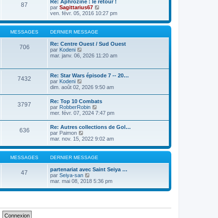
Re: Aphrozine : le retour !
r
a
87
l
m
V
par
Sagittarius67
n
g
e
e
o
ven. févr. 05, 2016 10:27 pm
i
e
d
s
i
e
e
s
r
r
r
a
l
m
MESSAGES
DERNIER MESSAGE
n
g
e
e
i
e
d
s
Re: Centre Ouest / Sud Ouest
e
706
e
s
V
par
Kodeni
r
r
a
o
mar. janv. 06, 2026 11:20 am
m
n
g
i
e
i
e
r
s
e
l
s
Re: Star Wars épisode 7 -- 20…
r
7432
e
a
V
par
Kodeni
m
d
g
o
dim. août 02, 2026 9:50 am
e
e
e
i
s
r
r
s
Re: Top 10 Combats
n
3797
l
a
V
par
RobberRobin
i
e
g
o
mer. févr. 07, 2024 7:47 pm
e
d
e
i
r
e
r
m
Re: Autres collections de Gol…
r
636
l
e
V
par
Paimon
n
e
s
o
mar. nov. 15, 2022 9:02 am
i
d
s
i
e
e
a
r
r
r
g
l
m
MESSAGES
DERNIER MESSAGE
n
e
e
e
i
d
s
partenariat avec Saint Seiya …
e
47
e
s
V
par
Seiya-san
r
r
a
o
mar. mai 08, 2018 5:36 pm
m
n
g
i
e
i
e
r
s
e
l
s
r
e
a
m
d
g
e
e
e