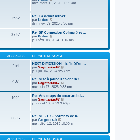
r
r
o
mer. mars 11, 2026 11:55 am
m
n
i
e
i
r
s
e
l
s
Re: Ca devait arriver...
r
1582
e
a
V
par
Kodeni
m
d
g
o
dim. nov. 09, 2025 8:36 pm
e
e
e
i
s
r
r
s
Re: SF Connexion Colmar 3 et …
n
3797
l
a
V
par
Kodeni
i
e
g
o
jeu. févr. 08, 2024 11:16 am
e
d
e
i
r
e
r
m
r
l
e
n
e
s
MESSAGES
DERNIER MESSAGE
i
d
s
e
e
a
NEXT DIMENSION : la fin (d'un…
r
454
r
g
V
par
Sagittarius67
m
n
e
o
jeu. juil. 04, 2024 9:53 am
e
i
i
s
e
r
Re: Mise à jour du calendrier…
s
407
r
l
V
par
Sagittarius67
a
m
e
o
mer. juin 17, 2026 9:33 pm
g
e
d
i
e
s
e
r
Re: Vos coups de cœur artisti…
s
r
4991
l
V
par
Sagittarius67
a
n
e
o
jeu. août 10, 2023 9:46 pm
g
i
d
i
e
e
e
r
r
r
l
m
Re: MC - EX - Sorrento de la …
n
6605
e
V
e
par
Go-goldorak
i
d
o
s
mar. déc. 12, 2023 10:38 am
e
e
i
s
r
r
r
a
m
n
l
g
e
i
e
e
s
MESSAGES
DERNIER MESSAGE