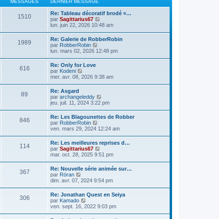
e
MESSAGES
DERNIER MESSAGE
i
e
s
e
r
s
Re: Tableau décoratif brodé «…
r
1510
n
a
V
par
Sagittarius67
m
i
g
o
lun. juin 22, 2026 10:48 am
e
e
e
i
s
r
r
s
Re: Galerie de RobberRobin
m
1989
l
a
V
par
RobberRobin
e
e
g
o
lun. mars 02, 2026 12:48 pm
s
d
e
i
s
e
r
a
Re: Only for Love
r
616
l
g
V
par
Kodeni
n
e
e
o
mer. avr. 08, 2026 9:38 am
i
d
i
e
e
r
r
Re: Asgard
r
89
l
m
V
par
archangeleddy
n
e
e
o
jeu. juil. 11, 2024 3:22 pm
i
d
s
i
e
e
s
r
r
Re: Les Blagounettes de Robber
r
a
846
l
m
V
par
RobberRobin
n
g
e
e
o
ven. mars 29, 2024 12:24 am
i
e
d
s
i
e
e
s
r
r
Re: Les meilleures reprises d…
r
a
114
l
m
V
par
Sagittarius67
n
g
e
e
o
mar. oct. 28, 2025 9:51 pm
i
e
d
s
i
e
e
s
r
r
Re: Nouvelle série animée sur…
r
a
367
l
m
V
par
Röran
n
g
e
e
o
dim. avr. 07, 2024 9:54 pm
i
e
d
s
i
e
e
s
r
r
Re: Jonathan Quest en Seiya
r
a
306
l
m
V
par
Kamado
n
g
e
e
o
ven. sept. 16, 2022 9:03 pm
i
e
d
s
i
e
e
s
r
r