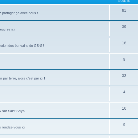
SUJETS
81
z partager ça avec nous !
39
euvres ici.
18
ection des écrivains de GS-S !
9
33
ar terre, alors c'est par ici !
4
16
 sur Saint Seiya.
9
s rendez-vous ici