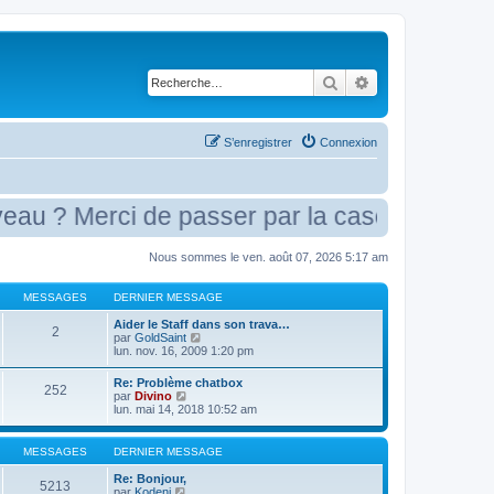
Rechercher
Recherche avancé
S’enregistrer
Connexion
rci de passer par la case présentation
Nous sommes le ven. août 07, 2026 5:17 am
MESSAGES
DERNIER MESSAGE
Aider le Staff dans son trava…
2
V
par
GoldSaint
o
lun. nov. 16, 2009 1:20 pm
i
r
Re: Problème chatbox
252
l
V
par
Divino
e
o
lun. mai 14, 2018 10:52 am
d
i
e
r
r
l
MESSAGES
DERNIER MESSAGE
n
e
i
d
Re: Bonjour,
e
5213
e
V
par
Kodeni