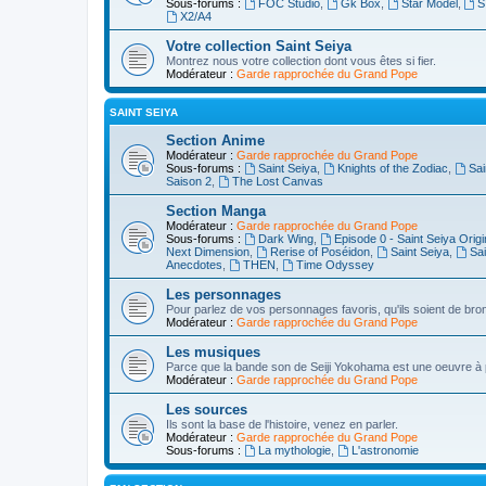
Sous-forums :
FOC Studio
,
Gk Box
,
Star Model
,
S
X2/A4
Votre collection Saint Seiya
Montrez nous votre collection dont vous êtes si fier.
Modérateur :
Garde rapprochée du Grand Pope
SAINT SEIYA
Section Anime
Modérateur :
Garde rapprochée du Grand Pope
Sous-forums :
Saint Seiya
,
Knights of the Zodiac
,
Sai
Saison 2
,
The Lost Canvas
Section Manga
Modérateur :
Garde rapprochée du Grand Pope
Sous-forums :
Dark Wing
,
Episode 0 - Saint Seiya Origi
Next Dimension
,
Rerise of Poséidon
,
Saint Seiya
,
Sai
Anecdotes
,
THEN
,
Time Odyssey
Les personnages
Pour parlez de vos personnages favoris, qu'ils soient de bron
Modérateur :
Garde rapprochée du Grand Pope
Les musiques
Parce que la bande son de Seiji Yokohama est une oeuvre à par
Modérateur :
Garde rapprochée du Grand Pope
Les sources
Ils sont la base de l'histoire, venez en parler.
Modérateur :
Garde rapprochée du Grand Pope
Sous-forums :
La mythologie
,
L'astronomie