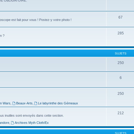
E OBLIGATOIRE.
67
noscope est fait pour vous ! Postez-y votre photo !
285
um ?
SUJETS
250
6
250
an Wars
,
Beaux-Arts
,
Le labyrinthe des Gémeaux
212
nus inutiles sont envoyés dans cette section.
andore
,
Archives Myth Cloth/Ex
SUJETS