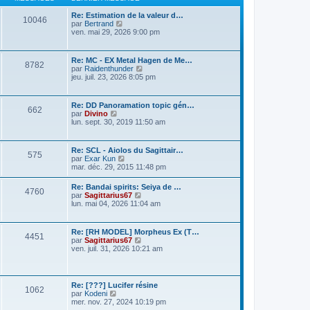
e
d
s
r
e
a
Re: Estimation de la valeur d…
m
10046
r
g
V
par
Bertrand
e
n
e
o
ven. mai 29, 2026 9:00 pm
s
i
i
s
e
r
a
r
l
g
Re: MC - EX Metal Hagen de Me…
m
8782
e
e
V
par
Raidenthunder
e
d
o
jeu. juil. 23, 2026 8:05 pm
s
e
i
s
r
r
a
n
l
g
Re: DD Panoramation topic gén…
i
662
e
e
V
par
Divino
e
d
o
lun. sept. 30, 2019 11:50 am
r
e
i
m
r
r
e
n
l
s
Re: SCL - Aiolos du Sagittair…
i
575
e
s
V
par
Exar Kun
e
d
a
o
mar. déc. 29, 2015 11:48 pm
r
e
g
i
m
r
e
r
e
Re: Bandai spirits: Seiya de …
n
4760
l
s
V
par
Sagittarius67
i
e
s
o
lun. mai 04, 2026 11:04 am
e
d
a
i
r
e
g
r
m
r
e
l
e
Re: [RH MODEL] Morpheus Ex (T…
n
4451
e
s
V
par
Sagittarius67
i
d
s
o
ven. juil. 31, 2026 10:21 am
e
e
a
i
r
r
g
r
m
n
e
l
e
i
e
s
Re: [???] Lucifer résine
e
1062
d
s
V
par
Kodeni
r
e
a
o
mer. nov. 27, 2024 10:19 pm
m
r
g
i