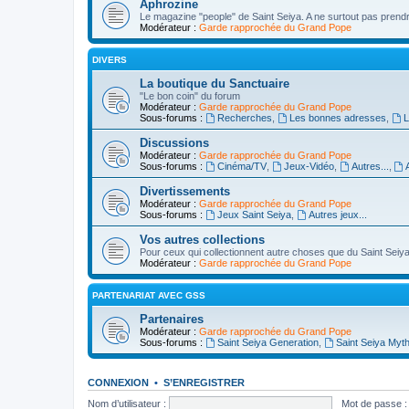
Aphrozine
Le magazine "people" de Saint Seiya. A ne surtout pas prend
Modérateur :
Garde rapprochée du Grand Pope
DIVERS
La boutique du Sanctuaire
"Le bon coin" du forum
Modérateur :
Garde rapprochée du Grand Pope
Sous-forums :
Recherches
,
Les bonnes adresses
,
L
Discussions
Modérateur :
Garde rapprochée du Grand Pope
Sous-forums :
Cinéma/TV
,
Jeux-Vidéo
,
Autres...
,
Divertissements
Modérateur :
Garde rapprochée du Grand Pope
Sous-forums :
Jeux Saint Seiya
,
Autres jeux...
Vos autres collections
Pour ceux qui collectionnent autre choses que du Saint Seiya
Modérateur :
Garde rapprochée du Grand Pope
PARTENARIAT AVEC GSS
Partenaires
Modérateur :
Garde rapprochée du Grand Pope
Sous-forums :
Saint Seiya Generation
,
Saint Seiya Myth
CONNEXION
•
S’ENREGISTRER
Nom d’utilisateur :
Mot de passe :