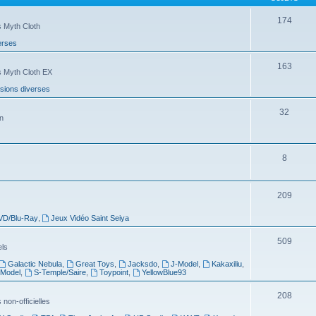
174
s Myth Cloth
erses
163
s Myth Cloth EX
sions diverses
32
n
8
209
VD/Blu-Ray
,
Jeux Vidéo Saint Seiya
509
els
Galactic Nebula
,
Great Toys
,
Jacksdo
,
J-Model
,
Kakaxiliu
,
 Model
,
S-Temple/Saire
,
Toypoint
,
YellowBlue93
208
non-officielles