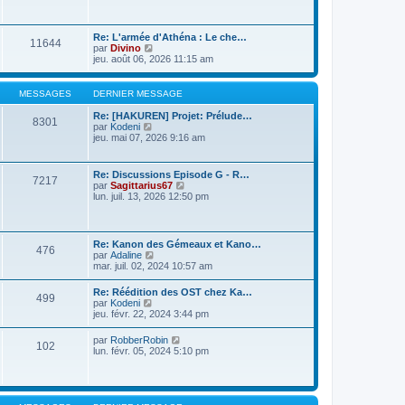
e
n
e
r
s
i
l
s
e
e
a
Re: L'armée d'Athéna : Le che…
r
11644
d
g
V
par
Divino
m
e
e
o
jeu. août 06, 2026 11:15 am
e
r
i
s
n
r
s
i
l
a
MESSAGES
DERNIER MESSAGE
e
e
g
r
d
e
Re: [HAKUREN] Projet: Prélude…
m
8301
e
V
par
Kodeni
e
r
o
jeu. mai 07, 2026 9:16 am
s
n
i
s
i
r
a
e
l
g
Re: Discussions Episode G - R…
r
7217
e
e
V
par
Sagittarius67
m
d
o
lun. juil. 13, 2026 12:50 pm
e
e
i
s
r
r
s
n
l
a
i
e
g
Re: Kanon des Gémeaux et Kano…
e
476
d
e
V
par
Adaline
r
e
o
mar. juil. 02, 2024 10:57 am
m
r
i
e
n
r
s
Re: Réédition des OST chez Ka…
i
499
l
s
V
par
Kodeni
e
e
a
o
jeu. févr. 22, 2024 3:44 pm
r
d
g
i
m
e
e
r
e
V
par
RobberRobin
r
102
l
s
o
lun. févr. 05, 2024 5:10 pm
n
e
s
i
i
d
a
r
e
e
g
l
r
r
e
e
m
n
d