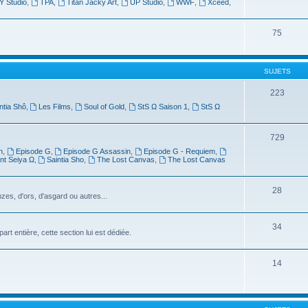
Y Studio
,
TPA
,
Titan Jacky Art
,
UP Studio
,
WWF
,
Xceed
,
75
SUJETS
223
ntia Shô
,
Les Films
,
Soul of Gold
,
StS Ω Saison 1
,
StS Ω
729
n
,
Episode G
,
Episode G Assassin
,
Episode G - Requiem
,
nt Seiya Ω
,
Saintia Sho
,
The Lost Canvas
,
The Lost Canvas
28
zes, d'ors, d'asgard ou autres...
34
t entière, cette section lui est dédiée.
14