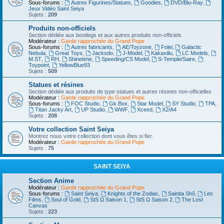
Sous-forums :
Autres Figurines/Statues
,
Goodies
,
DVD/Blu-Ray
,
Jeux Vidéo Saint Seiya
Sujets :
209
Produits non-officiels
Section dédiée aux bootlegs et aux autres produits non-officiels
Modérateur :
Garde rapprochée du Grand Pope
Sous-forums :
Autres fabricants
,
AE/Toyzone
,
Folei
,
Galactic
Nebula
,
Great Toys
,
Jacksdo
,
J-Model
,
Kakaxiliu
,
LC Models
,
M.ST
,
RH
,
Shinetime
,
Speeding/CS Model
,
S-Temple/Saire
,
Toypoint
,
YellowBlue93
Sujets :
509
Statues et résines
Section dédiée aux produits de type statues et autres résines non-officielles
Modérateur :
Garde rapprochée du Grand Pope
Sous-forums :
FOC Studio
,
Gk Box
,
Star Model
,
SY Studio
,
TPA
,
Titan Jacky Art
,
UP Studio
,
WWF
,
Xceed
,
X2/A4
Sujets :
208
Votre collection Saint Seiya
Montrez nous votre collection dont vous êtes si fier.
Modérateur :
Garde rapprochée du Grand Pope
Sujets :
75
SAINT SEIYA
Section Anime
Modérateur :
Garde rapprochée du Grand Pope
Sous-forums :
Saint Seiya
,
Knights of the Zodiac
,
Saintia Shô
,
Les
Films
,
Soul of Gold
,
StS Ω Saison 1
,
StS Ω Saison 2
,
The Lost
Canvas
Sujets :
223