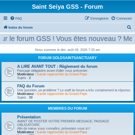
Saint Seiya GSS - Forum
FAQ
S’enregistrer
Connexion
R
Index du forum
e
le forum GSS ! Vous êtes nouveau ? Merci d
c
h
Nous sommes le dim. août 09, 2026 7:33 am
e
FORUM GOLDSAINTSANCTUARY
r
A LIRE AVANT TOUT : Règlement du forum
Passage obligatoire avant d'aller vous présenter.
c
Modérateur :
Garde rapprochée du Grand Pope
Sujets :
2
h
e
FAQ du Forum
Une question, un problème ? Le staff du forum a très certainement la réponse.
r
Modérateur :
Garde rapprochée du Grand Pope
Sujets :
30
MEMBRES DU FORUM
Présentation
AVANT DE POSTER VOTRE PREMIER MESSAGE, PASSAGE
OBLIGATOIRE.
Afin de mieux vous connaître, présentez-vous ici !
Modérateur :
Garde rapprochée du Grand Pope