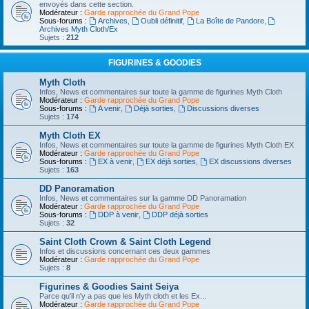
envoyés dans cette section.
Modérateur :
Garde rapprochée du Grand Pope
Sous-forums :
Archives
,
Oubli définitif
,
La Boîte de Pandore
,
Archives Myth Cloth/Ex
Sujets :
212
FIGURINES & GOODIES
Myth Cloth
Infos, News et commentaires sur toute la gamme de figurines Myth Cloth
Modérateur :
Garde rapprochée du Grand Pope
Sous-forums :
A venir
,
Déjà sorties
,
Discussions diverses
Sujets :
174
Myth Cloth EX
Infos, News et commentaires sur toute la gamme de figurines Myth Cloth EX
Modérateur :
Garde rapprochée du Grand Pope
Sous-forums :
EX à venir
,
EX déjà sorties
,
EX discussions diverses
Sujets :
163
DD Panoramation
Infos, News et commentaires sur la gamme DD Panoramation
Modérateur :
Garde rapprochée du Grand Pope
Sous-forums :
DDP à venir
,
DDP déjà sorties
Sujets :
32
Saint Cloth Crown & Saint Cloth Legend
Infos et discussions concernant ces deux gammes
Modérateur :
Garde rapprochée du Grand Pope
Sujets :
8
Figurines & Goodies Saint Seiya
Parce qu'il n'y a pas que les Myth cloth et les Ex...
Modérateur :
Garde rapprochée du Grand Pope