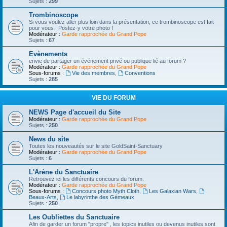
Sujets :
299
Trombinoscope
Si vous voulez aller plus loin dans la présentation, ce trombinoscope est fait
pour vous ! Postez-y votre photo !
Modérateur :
Garde rapprochée du Grand Pope
Sujets :
67
Evènements
envie de partager un événement privé ou publique lié au forum ?
Modérateur :
Garde rapprochée du Grand Pope
Sous-forums :
Vie des membres
,
Conventions
Sujets :
285
VIE DU FORUM
NEWS Page d'accueil du Site
Modérateur :
Garde rapprochée du Grand Pope
Sujets :
250
News du site
Toutes les nouveautés sur le site GoldSaint-Sanctuary
Modérateur :
Garde rapprochée du Grand Pope
Sujets :
6
L'Arène du Sanctuaire
Retrouvez ici les différents concours du forum.
Modérateur :
Garde rapprochée du Grand Pope
Sous-forums :
Concours photo Myth Cloth
,
Les Galaxian Wars
,
Beaux-Arts
,
Le labyrinthe des Gémeaux
Sujets :
250
Les Oubliettes du Sanctuaire
Afin de garder un forum "propre" , les topics inutiles ou devenus inutiles sont