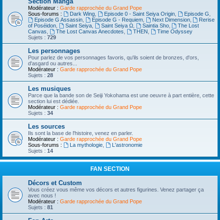
Section Manga
Modérateur :
Garde rapprochée du Grand Pope
Sous-forums :
Dark Wing
,
Episode 0 - Saint Seiya Origin
,
Episode G
,
Episode G Assassin
,
Episode G - Requiem
,
Next Dimension
,
Rerise
of Poséidon
,
Saint Seiya
,
Saint Seiya Ω
,
Saintia Sho
,
The Lost
Canvas
,
The Lost Canvas Anecdotes
,
THEN
,
Time Odyssey
Sujets :
729
Les personnages
Pour parlez de vos personnages favoris, qu'ils soient de bronzes, d'ors,
d'asgard ou autres...
Modérateur :
Garde rapprochée du Grand Pope
Sujets :
28
Les musiques
Parce que la bande son de Seiji Yokohama est une oeuvre à part entière, cette
section lui est dédiée.
Modérateur :
Garde rapprochée du Grand Pope
Sujets :
34
Les sources
Ils sont la base de l'histoire, venez en parler.
Modérateur :
Garde rapprochée du Grand Pope
Sous-forums :
La mythologie
,
L'astronomie
Sujets :
14
FAN SECTION
Décors et Custom
Vous créez vous même vos décors et autres figurines. Venez partager ça
avec nous !
Modérateur :
Garde rapprochée du Grand Pope
Sujets :
81