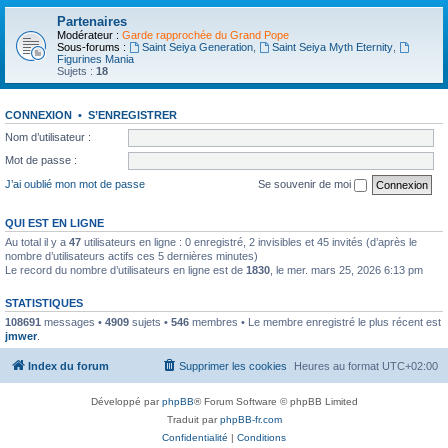
Partenaires
Modérateur :
Garde rapprochée du Grand Pope
Sous-forums :
Saint Seiya Generation
,
Saint Seiya Myth Eternity
,
Figurines Mania
Sujets :
18
CONNEXION
•
S’ENREGISTRER
Nom d’utilisateur :
Mot de passe :
J’ai oublié mon mot de passe
Se souvenir de moi
QUI EST EN LIGNE
Au total il y a
47
utilisateurs en ligne : 0 enregistré, 2 invisibles et 45 invités (d’après le
nombre d’utilisateurs actifs ces 5 dernières minutes)
Le record du nombre d’utilisateurs en ligne est de
1830
, le mer. mars 25, 2026 6:13 pm
STATISTIQUES
108691
messages •
4909
sujets •
546
membres • Le membre enregistré le plus récent est
jmwer
.
Index du forum
Supprimer les cookies
Heures au format
UTC+02:00
Développé par
phpBB
® Forum Software © phpBB Limited
Traduit par
phpBB-fr.com
Confidentialité
|
Conditions