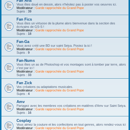
Fan Arts
Vous êtes doué en dessin, alors n'hésitez pas à poster vos oeuvres ici.
Modérateur :
Garde rapprochée du Grand Pope
Sujets :
39
Fan Fics
Vous êtes un virtuose de la plume alors bienvenue dans la section des
écrivains de GS-S !
Modérateur :
Garde rapprochée du Grand Pope
Sujets :
18
Fan-Ga
Vous avez créé une BD sur saint Seiya. Postez la ici !
Modérateur :
Garde rapprochée du Grand Pope
Sujets :
9
Fan-Nums
Vous êtes un as de Photoshop et vos montages sont à tomber par terre, alors
c'est par ici !
Modérateur :
Garde rapprochée du Grand Pope
Sujets :
33
Fan Zick
Vos créations ou adaptations musicales.
Modérateur :
Garde rapprochée du Grand Pope
Sujets :
4
Amv
Partagez avec les membres vos créations en matières d'Amv sur Saint Seiya.
Modérateur :
Garde rapprochée du Grand Pope
Sujets :
16
Cosplay
Vous aimez la couture et les confections en tout genres, alors rendez-vous ici
Modérateur :
Garde rapprochée du Grand Pope