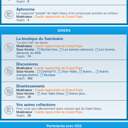
Sujets :
9
Aphrozine
Le magazine "people" de Saint Seiya. A ne surtout pas prendre au sérieux.
Modérateur :
Garde rapprochée du Grand Pope
Sujets :
3
DIVERS
La boutique du Sanctuaire
"Le bon coin" du forum
Modérateur :
Garde rapprochée du Grand Pope
Sous-forums :
Recherches
,
Les bonnes adresses
,
Les bonnes
adresses du Web
Sujets :
74
Discussions
Modérateur :
Garde rapprochée du Grand Pope
Sous-forums :
Cinéma/TV
,
Jeux-Vidéo
,
Autres...
,
Autres
mangas/animes
,
Musique
Sujets :
462
Divertissements
Modérateur :
Garde rapprochée du Grand Pope
Sous-forums :
Jeux Saint Seiya
,
Autres jeux...
Sujets :
39
Vos autres collections
Pour ceux qui collectionnent autre choses que du Saint Seiya.
Modérateur :
Garde rapprochée du Grand Pope
Sujets :
28
Partenariat avec GSS