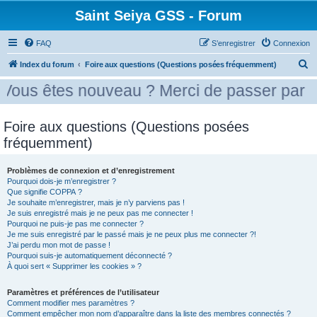
Saint Seiya GSS - Forum
FAQ
S’enregistrer
Connexion
R
Index du forum
Foire aux questions (Questions posées fréquemment)
e
 nouveau ? Merci de passer par la case pr
c
h
Foire aux questions (Questions posées
e
fréquemment)
r
c
Problèmes de connexion et d’enregistrement
Pourquoi dois-je m’enregistrer ?
h
Que signifie COPPA ?
e
Je souhaite m’enregistrer, mais je n’y parviens pas !
Je suis enregistré mais je ne peux pas me connecter !
r
Pourquoi ne puis-je pas me connecter ?
Je me suis enregistré par le passé mais je ne peux plus me connecter ?!
J’ai perdu mon mot de passe !
Pourquoi suis-je automatiquement déconnecté ?
À quoi sert « Supprimer les cookies » ?
Paramètres et préférences de l’utilisateur
Comment modifier mes paramètres ?
Comment empêcher mon nom d’apparaître dans la liste des membres connectés ?