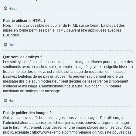
Haut
Puis-je utiliser le HTML ?
Non, il n’est pas possible de publier du HTML sur ce forum. La plupart des
mises en forme permises par le HTML peuvent être appliquées avec les
BBCodes.
Haut
Que sont les smileys ?
Les smileys, ou émoticônes, sont de petites images utilisées pour exprimer des
sentiments avec un code simple, exemple : :) signifie joyeux, :( signifie triste. La
liste complète des smileys est visible sur la page de rédaction de message.
Essayez toutefois de ne pas en abuser. Ils peuvent rapidement rendre un
message illisible et un modérateur peut décider de les retirer ou simplement
d’effacer le message. L’administrateur peut aussi avoir défini un nombre
maximum de smileys par message.
Haut
Puis-je publier des images ?
Oui, vous pouvez afficher des images dans vos messages. Par ailleurs, si
l’administrateur a autorisé les fichiers joints, vous pouvez charger une image
sur le forum. Autrement, vous devez lier une image placée sur un serveur Web
public, exemple : http://www.exemple.com/mon-image.gif. Vous ne pouvez pas