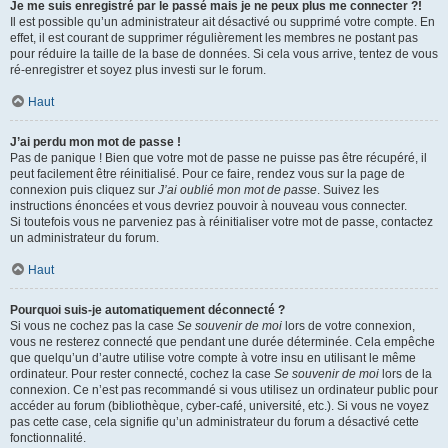
Je me suis enregistré par le passé mais je ne peux plus me connecter ?!
Il est possible qu’un administrateur ait désactivé ou supprimé votre compte. En
effet, il est courant de supprimer régulièrement les membres ne postant pas
pour réduire la taille de la base de données. Si cela vous arrive, tentez de vous
ré-enregistrer et soyez plus investi sur le forum.
Haut
J’ai perdu mon mot de passe !
Pas de panique ! Bien que votre mot de passe ne puisse pas être récupéré, il
peut facilement être réinitialisé. Pour ce faire, rendez vous sur la page de
connexion puis cliquez sur
J’ai oublié mon mot de passe
. Suivez les
instructions énoncées et vous devriez pouvoir à nouveau vous connecter.
Si toutefois vous ne parveniez pas à réinitialiser votre mot de passe, contactez
un administrateur du forum.
Haut
Pourquoi suis-je automatiquement déconnecté ?
Si vous ne cochez pas la case
Se souvenir de moi
lors de votre connexion,
vous ne resterez connecté que pendant une durée déterminée. Cela empêche
que quelqu’un d’autre utilise votre compte à votre insu en utilisant le même
ordinateur. Pour rester connecté, cochez la case
Se souvenir de moi
lors de la
connexion. Ce n’est pas recommandé si vous utilisez un ordinateur public pour
accéder au forum (bibliothèque, cyber-café, université, etc.). Si vous ne voyez
pas cette case, cela signifie qu’un administrateur du forum a désactivé cette
fonctionnalité.