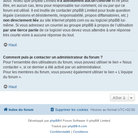
abus. Notez que phpBB Limited
n’a absolument aucun contrôle
et ne peut
être, en aucun cas, tenu pour responsable sur
comment
,
où
ou
par qui
ce
forum est utilisé. Il est inutile de contacter phpBB Limited pour toute question
légale (cessions et désistements, responsabilité, propos diffamatoires, etc.)
non directement liée
au site Internet phpbb.com ou au logiciel phpBB lui-
même. Si vous adressez un courriel au groupe phpBB à propos de l’utilisation
par une tierce partie
de ce logiciel vous devez vous attendre à une réponse
très courte voire à aucune réponse du tout.
Haut
Comment puis-je contacter un administrateur du forum ?
Pour l’ensemble des utilisateurs du forum, vous pouvez utiliser le lien « Nous
contacter », si ce dernier a été activé par un administrateur.
Pour les membres du forum, vous pouvez également utiliser le lien « L’équipe
du forum ».
Haut
Aller à
Index du forum
Supprimer les cookies
Heures au format
UTC+02:00
Développé par
phpBB
® Forum Software © phpBB Limited
Traduit par
phpBB-fr.com
Confidentialité
|
Conditions