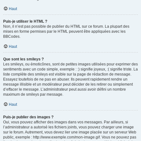
Haut
Puis-je utiliser le HTML ?
Non, il n’est pas possible de publier du HTML sur ce forum. La plupart des
mises en forme permises par le HTML peuvent être appliquées avec les
BBCodes.
Haut
Que sont les smileys ?
Les smileys, ou émoticônes, sont de petites images utilisées pour exprimer des
sentiments avec un code simple, exemple : :) signifie joyeux, :( signifie triste. La
liste complète des smileys est visible sur la page de rédaction de message.
Essayez toutefois de ne pas en abuser. Ils peuvent rapidement rendre un
message illisible et un modérateur peut décider de les retirer ou simplement
d’effacer le message. L’administrateur peut aussi avoir défini un nombre
maximum de smileys par message.
Haut
Puis-je publier des images ?
Oui, vous pouvez afficher des images dans vos messages. Par ailleurs, si
l’administrateur a autorisé les fichiers joints, vous pouvez charger une image
sur le forum. Autrement, vous devez lier une image placée sur un serveur Web
public, exemple : http://www.exemple.com/mon-image.gif. Vous ne pouvez pas