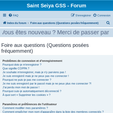
Saint Seiya GSS - Forum
FAQ
S’enregistrer
Connexion
R
Index du forum
Foire aux questions (Questions posées fréquemment)
e
 nouveau ? Merci de passer par la case pr
c
h
Foire aux questions (Questions posées
e
fréquemment)
r
c
Problèmes de connexion et d’enregistrement
Pourquoi dois-je m’enregistrer ?
h
Que signifie COPPA ?
e
Je souhaite m’enregistrer, mais je n’y parviens pas !
Je suis enregistré mais je ne peux pas me connecter !
r
Pourquoi ne puis-je pas me connecter ?
Je me suis enregistré par le passé mais je ne peux plus me connecter ?!
J’ai perdu mon mot de passe !
Pourquoi suis-je automatiquement déconnecté ?
À quoi sert « Supprimer les cookies » ?
Paramètres et préférences de l’utilisateur
Comment modifier mes paramètres ?
Comment empêcher mon nom d’apparaître dans la liste des membres connectés ?