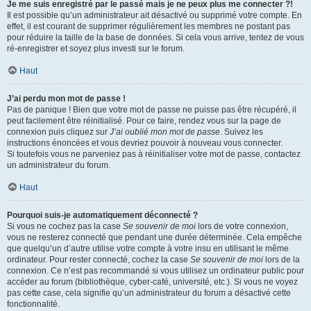
Je me suis enregistré par le passé mais je ne peux plus me connecter ?!
Il est possible qu’un administrateur ait désactivé ou supprimé votre compte. En
effet, il est courant de supprimer régulièrement les membres ne postant pas
pour réduire la taille de la base de données. Si cela vous arrive, tentez de vous
ré-enregistrer et soyez plus investi sur le forum.
Haut
J’ai perdu mon mot de passe !
Pas de panique ! Bien que votre mot de passe ne puisse pas être récupéré, il
peut facilement être réinitialisé. Pour ce faire, rendez vous sur la page de
connexion puis cliquez sur
J’ai oublié mon mot de passe
. Suivez les
instructions énoncées et vous devriez pouvoir à nouveau vous connecter.
Si toutefois vous ne parveniez pas à réinitialiser votre mot de passe, contactez
un administrateur du forum.
Haut
Pourquoi suis-je automatiquement déconnecté ?
Si vous ne cochez pas la case
Se souvenir de moi
lors de votre connexion,
vous ne resterez connecté que pendant une durée déterminée. Cela empêche
que quelqu’un d’autre utilise votre compte à votre insu en utilisant le même
ordinateur. Pour rester connecté, cochez la case
Se souvenir de moi
lors de la
connexion. Ce n’est pas recommandé si vous utilisez un ordinateur public pour
accéder au forum (bibliothèque, cyber-café, université, etc.). Si vous ne voyez
pas cette case, cela signifie qu’un administrateur du forum a désactivé cette
fonctionnalité.