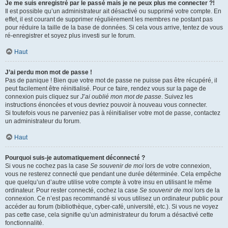
Je me suis enregistré par le passé mais je ne peux plus me connecter ?!
Il est possible qu’un administrateur ait désactivé ou supprimé votre compte. En
effet, il est courant de supprimer régulièrement les membres ne postant pas
pour réduire la taille de la base de données. Si cela vous arrive, tentez de vous
ré-enregistrer et soyez plus investi sur le forum.
Haut
J’ai perdu mon mot de passe !
Pas de panique ! Bien que votre mot de passe ne puisse pas être récupéré, il
peut facilement être réinitialisé. Pour ce faire, rendez vous sur la page de
connexion puis cliquez sur
J’ai oublié mon mot de passe
. Suivez les
instructions énoncées et vous devriez pouvoir à nouveau vous connecter.
Si toutefois vous ne parveniez pas à réinitialiser votre mot de passe, contactez
un administrateur du forum.
Haut
Pourquoi suis-je automatiquement déconnecté ?
Si vous ne cochez pas la case
Se souvenir de moi
lors de votre connexion,
vous ne resterez connecté que pendant une durée déterminée. Cela empêche
que quelqu’un d’autre utilise votre compte à votre insu en utilisant le même
ordinateur. Pour rester connecté, cochez la case
Se souvenir de moi
lors de la
connexion. Ce n’est pas recommandé si vous utilisez un ordinateur public pour
accéder au forum (bibliothèque, cyber-café, université, etc.). Si vous ne voyez
pas cette case, cela signifie qu’un administrateur du forum a désactivé cette
fonctionnalité.