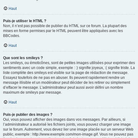
Haut
Puis-je utiliser le HTML ?
Non, il n’est pas possible de publier du HTML sur ce forum. La plupart des
mises en forme permises par le HTML peuvent être appliquées avec les
BBCodes.
Haut
Que sont les smileys ?
Les smileys, ou émoticônes, sont de petites images utilisées pour exprimer des
sentiments avec un code simple, exemple : :) signifie joyeux, :( signifie triste. La
liste complète des smileys est visible sur la page de rédaction de message.
Essayez toutefois de ne pas en abuser. Ils peuvent rapidement rendre un
message illisible et un modérateur peut décider de les retirer ou simplement
d’effacer le message. L’administrateur peut aussi avoir défini un nombre
maximum de smileys par message.
Haut
Puis-je publier des images ?
Oui, vous pouvez afficher des images dans vos messages. Par ailleurs, si
l’administrateur a autorisé les fichiers joints, vous pouvez charger une image
sur le forum. Autrement, vous devez lier une image placée sur un serveur Web
public, exemple : http://www.exemple.com/mon-image.gif. Vous ne pouvez pas