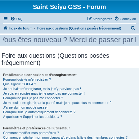
Saint Seiya GSS - Forum
FAQ
S’enregistrer
Connexion
R
Index du forum
Foire aux questions (Questions posées fréquemment)
e
 nouveau ? Merci de passer par la case pré
c
h
Foire aux questions (Questions posées
e
fréquemment)
r
c
Problèmes de connexion et d’enregistrement
Pourquoi dois-je m’enregistrer ?
h
Que signifie COPPA ?
e
Je souhaite m’enregistrer, mais je n’y parviens pas !
Je suis enregistré mais je ne peux pas me connecter !
r
Pourquoi ne puis-je pas me connecter ?
Je me suis enregistré par le passé mais je ne peux plus me connecter ?!
J’ai perdu mon mot de passe !
Pourquoi suis-je automatiquement déconnecté ?
À quoi sert « Supprimer les cookies » ?
Paramètres et préférences de l’utilisateur
Comment modifier mes paramètres ?
Comment empêcher mon nom d’apparaître dans la liste des membres connectés ?