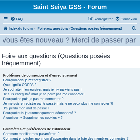
Saint Seiya GSS - Forum
FAQ
S’enregistrer
Connexion
R
Index du forum
Foire aux questions (Questions posées fréquemment)
e
tes nouveau ? Merci de passer par la case 
c
h
Foire aux questions (Questions posées
e
fréquemment)
r
c
Problèmes de connexion et d’enregistrement
Pourquoi dois-je m’enregistrer ?
h
Que signifie COPPA ?
e
Je souhaite m’enregistrer, mais je n’y parviens pas !
Je suis enregistré mais je ne peux pas me connecter !
r
Pourquoi ne puis-je pas me connecter ?
Je me suis enregistré par le passé mais je ne peux plus me connecter ?!
J’ai perdu mon mot de passe !
Pourquoi suis-je automatiquement déconnecté ?
À quoi sert « Supprimer les cookies » ?
Paramètres et préférences de l’utilisateur
Comment modifier mes paramètres ?
Comment empêcher mon nom d’apparaître dans la liste des membres connectés ?