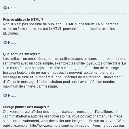
Haut
Puis-je utiliser le HTML ?
Non, il n’est pas possible de publier du HTML sur ce forum. La plupart des
mises en forme permises par le HTML peuvent être appliquées avec les
BBCodes.
Haut
Que sont les smileys ?
Les smileys, ou émoticônes, sont de petites images utilisées pour exprimer des
sentiments avec un code simple, exemple : :) signifie joyeux, :( signifie triste. La
liste complète des smileys est visible sur la page de rédaction de message.
Essayez toutefois de ne pas en abuser. Ils peuvent rapidement rendre un
message illisible et un modérateur peut décider de les retirer ou simplement
d’effacer le message. L’administrateur peut aussi avoir défini un nombre
maximum de smileys par message.
Haut
Puis-je publier des images ?
Oui, vous pouvez afficher des images dans vos messages. Par ailleurs, si
l’administrateur a autorisé les fichiers joints, vous pouvez charger une image
sur le forum. Autrement, vous devez lier une image placée sur un serveur Web
public, exemple : http://www.exemple.com/mon-image.gif. Vous ne pouvez pas