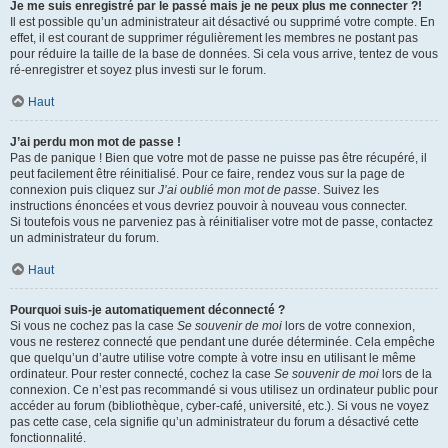
Je me suis enregistré par le passé mais je ne peux plus me connecter ?!
Il est possible qu’un administrateur ait désactivé ou supprimé votre compte. En
effet, il est courant de supprimer régulièrement les membres ne postant pas
pour réduire la taille de la base de données. Si cela vous arrive, tentez de vous
ré-enregistrer et soyez plus investi sur le forum.
Haut
J’ai perdu mon mot de passe !
Pas de panique ! Bien que votre mot de passe ne puisse pas être récupéré, il
peut facilement être réinitialisé. Pour ce faire, rendez vous sur la page de
connexion puis cliquez sur
J’ai oublié mon mot de passe
. Suivez les
instructions énoncées et vous devriez pouvoir à nouveau vous connecter.
Si toutefois vous ne parveniez pas à réinitialiser votre mot de passe, contactez
un administrateur du forum.
Haut
Pourquoi suis-je automatiquement déconnecté ?
Si vous ne cochez pas la case
Se souvenir de moi
lors de votre connexion,
vous ne resterez connecté que pendant une durée déterminée. Cela empêche
que quelqu’un d’autre utilise votre compte à votre insu en utilisant le même
ordinateur. Pour rester connecté, cochez la case
Se souvenir de moi
lors de la
connexion. Ce n’est pas recommandé si vous utilisez un ordinateur public pour
accéder au forum (bibliothèque, cyber-café, université, etc.). Si vous ne voyez
pas cette case, cela signifie qu’un administrateur du forum a désactivé cette
fonctionnalité.