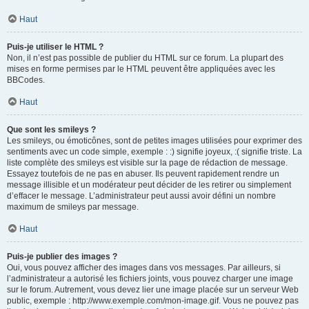
Haut
Puis-je utiliser le HTML ?
Non, il n’est pas possible de publier du HTML sur ce forum. La plupart des
mises en forme permises par le HTML peuvent être appliquées avec les
BBCodes.
Haut
Que sont les smileys ?
Les smileys, ou émoticônes, sont de petites images utilisées pour exprimer des
sentiments avec un code simple, exemple : :) signifie joyeux, :( signifie triste. La
liste complète des smileys est visible sur la page de rédaction de message.
Essayez toutefois de ne pas en abuser. Ils peuvent rapidement rendre un
message illisible et un modérateur peut décider de les retirer ou simplement
d’effacer le message. L’administrateur peut aussi avoir défini un nombre
maximum de smileys par message.
Haut
Puis-je publier des images ?
Oui, vous pouvez afficher des images dans vos messages. Par ailleurs, si
l’administrateur a autorisé les fichiers joints, vous pouvez charger une image
sur le forum. Autrement, vous devez lier une image placée sur un serveur Web
public, exemple : http://www.exemple.com/mon-image.gif. Vous ne pouvez pas