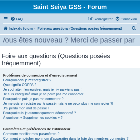
Saint Seiya GSS - Forum
FAQ
S’enregistrer
Connexion
R
Index du forum
Foire aux questions (Questions posées fréquemment)
e
 nouveau ? Merci de passer par la case pré
c
h
Foire aux questions (Questions posées
e
fréquemment)
r
c
Problèmes de connexion et d’enregistrement
Pourquoi dois-je m’enregistrer ?
h
Que signifie COPPA ?
e
Je souhaite m’enregistrer, mais je n’y parviens pas !
Je suis enregistré mais je ne peux pas me connecter !
r
Pourquoi ne puis-je pas me connecter ?
Je me suis enregistré par le passé mais je ne peux plus me connecter ?!
J’ai perdu mon mot de passe !
Pourquoi suis-je automatiquement déconnecté ?
À quoi sert « Supprimer les cookies » ?
Paramètres et préférences de l’utilisateur
Comment modifier mes paramètres ?
Comment empêcher mon nom d’apparaître dans la liste des membres connectés ?