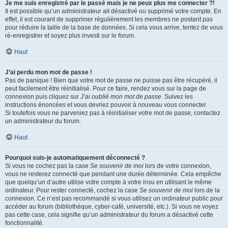
Je me suis enregistré par le passé mais je ne peux plus me connecter ?!
Il est possible qu’un administrateur ait désactivé ou supprimé votre compte. En
effet, il est courant de supprimer régulièrement les membres ne postant pas
pour réduire la taille de la base de données. Si cela vous arrive, tentez de vous
ré-enregistrer et soyez plus investi sur le forum.
Haut
J’ai perdu mon mot de passe !
Pas de panique ! Bien que votre mot de passe ne puisse pas être récupéré, il
peut facilement être réinitialisé. Pour ce faire, rendez vous sur la page de
connexion puis cliquez sur
J’ai oublié mon mot de passe
. Suivez les
instructions énoncées et vous devriez pouvoir à nouveau vous connecter.
Si toutefois vous ne parveniez pas à réinitialiser votre mot de passe, contactez
un administrateur du forum.
Haut
Pourquoi suis-je automatiquement déconnecté ?
Si vous ne cochez pas la case
Se souvenir de moi
lors de votre connexion,
vous ne resterez connecté que pendant une durée déterminée. Cela empêche
que quelqu’un d’autre utilise votre compte à votre insu en utilisant le même
ordinateur. Pour rester connecté, cochez la case
Se souvenir de moi
lors de la
connexion. Ce n’est pas recommandé si vous utilisez un ordinateur public pour
accéder au forum (bibliothèque, cyber-café, université, etc.). Si vous ne voyez
pas cette case, cela signifie qu’un administrateur du forum a désactivé cette
fonctionnalité.