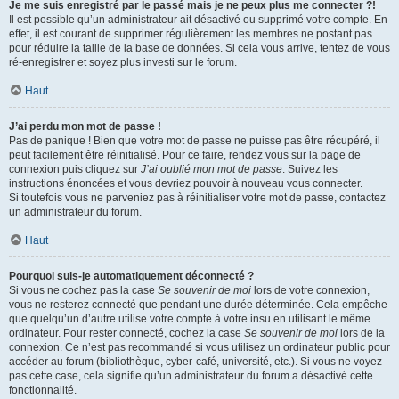
Je me suis enregistré par le passé mais je ne peux plus me connecter ?!
Il est possible qu’un administrateur ait désactivé ou supprimé votre compte. En
effet, il est courant de supprimer régulièrement les membres ne postant pas
pour réduire la taille de la base de données. Si cela vous arrive, tentez de vous
ré-enregistrer et soyez plus investi sur le forum.
Haut
J’ai perdu mon mot de passe !
Pas de panique ! Bien que votre mot de passe ne puisse pas être récupéré, il
peut facilement être réinitialisé. Pour ce faire, rendez vous sur la page de
connexion puis cliquez sur
J’ai oublié mon mot de passe
. Suivez les
instructions énoncées et vous devriez pouvoir à nouveau vous connecter.
Si toutefois vous ne parveniez pas à réinitialiser votre mot de passe, contactez
un administrateur du forum.
Haut
Pourquoi suis-je automatiquement déconnecté ?
Si vous ne cochez pas la case
Se souvenir de moi
lors de votre connexion,
vous ne resterez connecté que pendant une durée déterminée. Cela empêche
que quelqu’un d’autre utilise votre compte à votre insu en utilisant le même
ordinateur. Pour rester connecté, cochez la case
Se souvenir de moi
lors de la
connexion. Ce n’est pas recommandé si vous utilisez un ordinateur public pour
accéder au forum (bibliothèque, cyber-café, université, etc.). Si vous ne voyez
pas cette case, cela signifie qu’un administrateur du forum a désactivé cette
fonctionnalité.