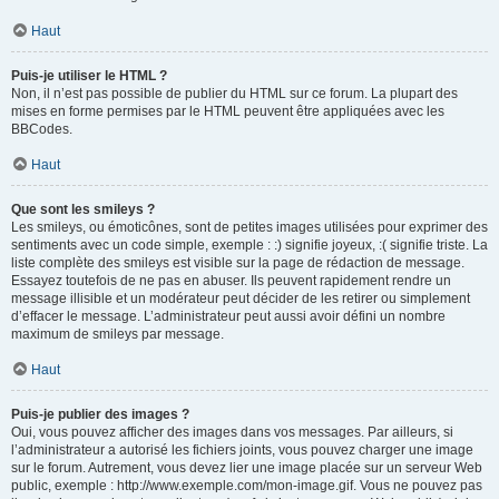
Haut
Puis-je utiliser le HTML ?
Non, il n’est pas possible de publier du HTML sur ce forum. La plupart des
mises en forme permises par le HTML peuvent être appliquées avec les
BBCodes.
Haut
Que sont les smileys ?
Les smileys, ou émoticônes, sont de petites images utilisées pour exprimer des
sentiments avec un code simple, exemple : :) signifie joyeux, :( signifie triste. La
liste complète des smileys est visible sur la page de rédaction de message.
Essayez toutefois de ne pas en abuser. Ils peuvent rapidement rendre un
message illisible et un modérateur peut décider de les retirer ou simplement
d’effacer le message. L’administrateur peut aussi avoir défini un nombre
maximum de smileys par message.
Haut
Puis-je publier des images ?
Oui, vous pouvez afficher des images dans vos messages. Par ailleurs, si
l’administrateur a autorisé les fichiers joints, vous pouvez charger une image
sur le forum. Autrement, vous devez lier une image placée sur un serveur Web
public, exemple : http://www.exemple.com/mon-image.gif. Vous ne pouvez pas