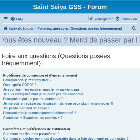
Saint Seiya GSS - Forum
FAQ
S’enregistrer
Connexion
R
Index du forum
Foire aux questions (Questions posées fréquemment)
e
 nouveau ? Merci de passer par la case pré
c
h
Foire aux questions (Questions posées
e
fréquemment)
r
c
Problèmes de connexion et d’enregistrement
Pourquoi dois-je m’enregistrer ?
h
Que signifie COPPA ?
e
Je souhaite m’enregistrer, mais je n’y parviens pas !
Je suis enregistré mais je ne peux pas me connecter !
r
Pourquoi ne puis-je pas me connecter ?
Je me suis enregistré par le passé mais je ne peux plus me connecter ?!
J’ai perdu mon mot de passe !
Pourquoi suis-je automatiquement déconnecté ?
À quoi sert « Supprimer les cookies » ?
Paramètres et préférences de l’utilisateur
Comment modifier mes paramètres ?
Comment empêcher mon nom d’apparaître dans la liste des membres connectés ?