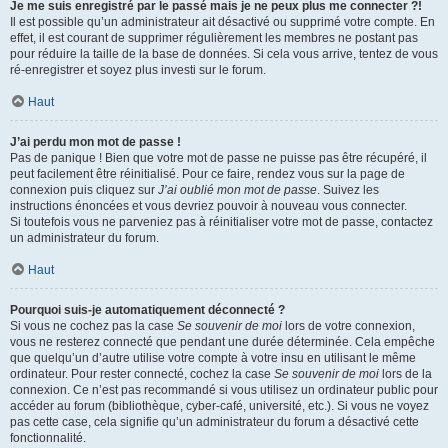
Je me suis enregistré par le passé mais je ne peux plus me connecter ?!
Il est possible qu’un administrateur ait désactivé ou supprimé votre compte. En
effet, il est courant de supprimer régulièrement les membres ne postant pas
pour réduire la taille de la base de données. Si cela vous arrive, tentez de vous
ré-enregistrer et soyez plus investi sur le forum.
Haut
J’ai perdu mon mot de passe !
Pas de panique ! Bien que votre mot de passe ne puisse pas être récupéré, il
peut facilement être réinitialisé. Pour ce faire, rendez vous sur la page de
connexion puis cliquez sur
J’ai oublié mon mot de passe
. Suivez les
instructions énoncées et vous devriez pouvoir à nouveau vous connecter.
Si toutefois vous ne parveniez pas à réinitialiser votre mot de passe, contactez
un administrateur du forum.
Haut
Pourquoi suis-je automatiquement déconnecté ?
Si vous ne cochez pas la case
Se souvenir de moi
lors de votre connexion,
vous ne resterez connecté que pendant une durée déterminée. Cela empêche
que quelqu’un d’autre utilise votre compte à votre insu en utilisant le même
ordinateur. Pour rester connecté, cochez la case
Se souvenir de moi
lors de la
connexion. Ce n’est pas recommandé si vous utilisez un ordinateur public pour
accéder au forum (bibliothèque, cyber-café, université, etc.). Si vous ne voyez
pas cette case, cela signifie qu’un administrateur du forum a désactivé cette
fonctionnalité.