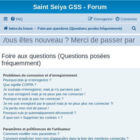
Saint Seiya GSS - Forum
FAQ
S’enregistrer
Connexion
R
Index du forum
Foire aux questions (Questions posées fréquemment)
e
 nouveau ? Merci de passer par la case pr
c
h
Foire aux questions (Questions posées
e
fréquemment)
r
c
Problèmes de connexion et d’enregistrement
Pourquoi dois-je m’enregistrer ?
h
Que signifie COPPA ?
e
Je souhaite m’enregistrer, mais je n’y parviens pas !
Je suis enregistré mais je ne peux pas me connecter !
r
Pourquoi ne puis-je pas me connecter ?
Je me suis enregistré par le passé mais je ne peux plus me connecter ?!
J’ai perdu mon mot de passe !
Pourquoi suis-je automatiquement déconnecté ?
À quoi sert « Supprimer les cookies » ?
Paramètres et préférences de l’utilisateur
Comment modifier mes paramètres ?
Comment empêcher mon nom d’apparaître dans la liste des membres connectés ?