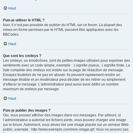
Haut
Puis-je utiliser le HTML ?
Non, il n’est pas possible de publier du HTML sur ce forum. La plupart des
mises en forme permises par le HTML peuvent être appliquées avec les
BBCodes.
Haut
Que sont les smileys ?
Les smileys, ou émoticônes, sont de petites images utilisées pour exprimer des
sentiments avec un code simple, exemple : :) signifie joyeux, :( signifie triste. La
liste complète des smileys est visible sur la page de rédaction de message.
Essayez toutefois de ne pas en abuser. Ils peuvent rapidement rendre un
message illisible et un modérateur peut décider de les retirer ou simplement
d’effacer le message. L’administrateur peut aussi avoir défini un nombre
maximum de smileys par message.
Haut
Puis-je publier des images ?
Oui, vous pouvez afficher des images dans vos messages. Par ailleurs, si
l’administrateur a autorisé les fichiers joints, vous pouvez charger une image
sur le forum. Autrement, vous devez lier une image placée sur un serveur Web
public, exemple : http://www.exemple.com/mon-image.gif. Vous ne pouvez pas